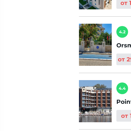
от 
4.2
Orsm
от 
4.4
Poin
от 