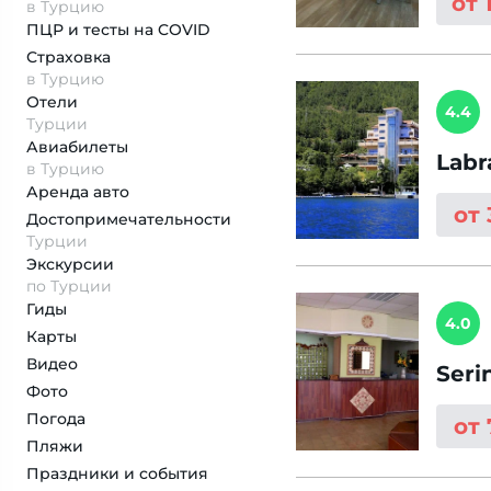
от 
в Турцию
ПЦР и тесты на COVID
Страховка
в Турцию
Отели
4.4
Турции
Авиабилеты
Labr
в Турцию
Аренда авто
от 
Достопримеча­тельности
Турции
Экскурсии
по Турции
Гиды
4.0
Карты
Видео
Seri
Фото
Погода
от
Пляжи
Праздники и события