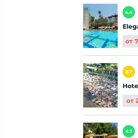
4.4
Eleg
от 
3.7
Hote
от 
4.7