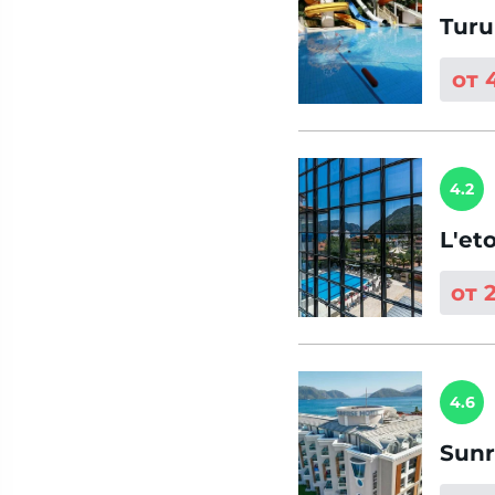
Turu
от 
4.2
L'et
от 
4.6
Sunr