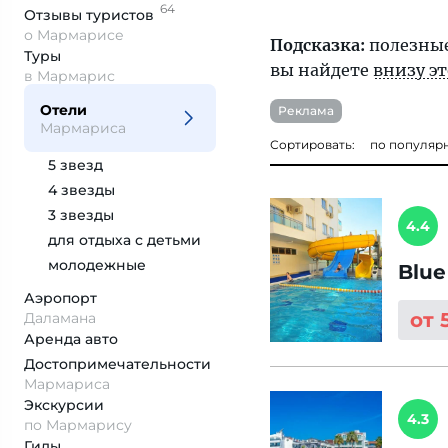
64
Отзывы
туристов
о Мармарисе
Подсказка:
полезные
Туры
вы найдете
внизу э
в Мармарис
Отели
Реклама
Мармариса
Сортировать:
по популяр
5 звезд
4 звезды
3 звезды
4.4
для отдыха с детьми
молодежные
Blue
Аэропорт
от 
Даламана
Аренда авто
Достопримеча­тельности
Мармариса
Экскурсии
4.3
по Мармарису
Гиды