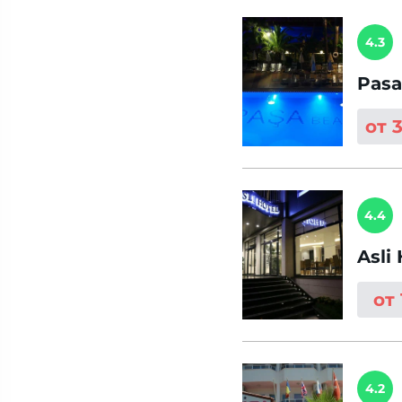
4.3
Pasa
от 
4.4
Asli
от 
4.2