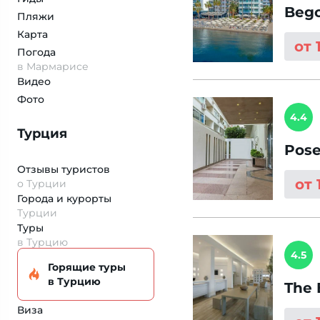
Bego
Пляжи
Карта
от 
Погода
в Мармарисе
Видео
Фото
4.4
Турция
Pose
Отзывы туристов
от 
о Турции
Города и курорты
Турции
Туры
в Турцию
4.5
Горящие туры
в Турцию
The 
Виза