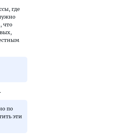
ссы, где
 нужно
, что
рвых,
вестным
.
но по
тить эти