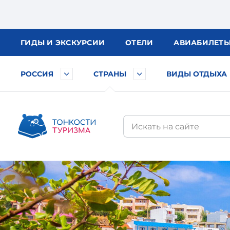
ГИДЫ
И ЭКСКУРСИИ
ОТЕЛИ
АВИА
БИЛЕТ
РОССИЯ
СТРАНЫ
ВИДЫ ОТДЫХА