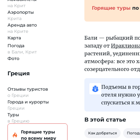
на Крит
Горящие туры
по
Аэропорты
Крита
Аренда авто
на Крите
Бали — рыбацкий пос
Карта
западу от
Ираклион
Погода
в Бали, Крит
растений, уединенн
Фото
атмосфера: все это 
созерцательного от
Греция
Подъемы в гор
Отзывы туристов
отеля нужно у
о Греции
Города и курорты
спускаться к 
Греции
Туры
В этой статье
в Грецию
Горящие туры
Как добраться
Погод
по всему миру