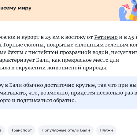
 всему миру
елок и курорт в 25 км к востоку от
Ретимно
и в 45 
а
. Горные склоны, покрытые сплошным зеленым к
ые бухты с чистейшей прозрачной водой, несуетли
характеризует Бали, как прекрасное место для
дыха в окружении живописной природы.
у в Бали обычно достаточно крутые, так что при в
читывать, что, возможно, придется несколько раз в
морю и подниматься обратно.
а
Транспорт
Популярные отели Бали
Пляжи