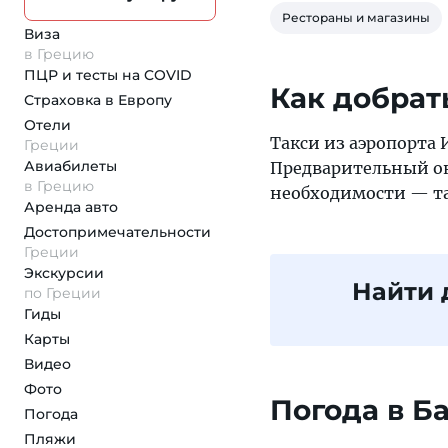
Рестораны и магазины
Виза
в Грецию
ПЦР и тесты на COVID
Как добрат
Страховка
в Европу
Отели
Такси из аэропорта 
Греции
Авиабилеты
Предварительный он
в Грецию
необходимости — та
Аренда авто
Достопримеча­тельности
Греции
Экскурсии
Найти 
по Греции
Гиды
Карты
Видео
Фото
Погода в Б
Погода
Пляжи