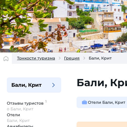
Тонкости туризма
Греция
Бали, Крит
Бали, Кр
Бали, Крит
1
Отели Бали, Крит
Отзывы
туристов
о Бали, Крит
Отели
Бали, Крит
Авиабилеты