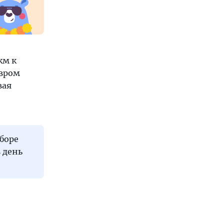
км к
овром
вая
ыборе
 день