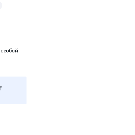
 особой
т