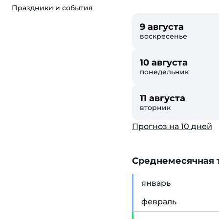
Праздники и события
9 августа
воскресенье
10 августа
понедельник
11 августа
вторник
Прогноз на 10 дней
Cреднемесячная т
янв
арь
фев
раль