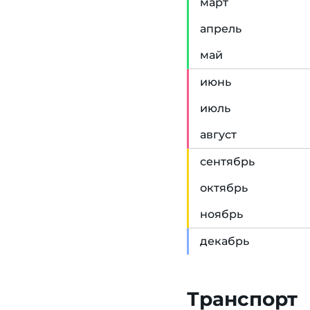
мар
т
апр
ель
май
июн
ь
июл
ь
авг
уст
сен
тябрь
окт
ябрь
ноя
брь
дек
абрь
Транспорт