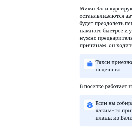
Мимо Бали курсирую
останавливаются ав
будет преодолеть п
намного быстрее и у
нужно предваритель
причинам, он ходит 
Такси приезж
недешево.
В поселке работает 
Если вы собир
каким-то при
планы из Бали