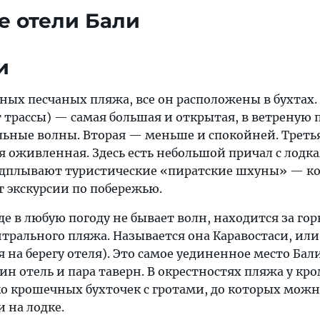
е отели Бали
и
ных песчаных пляжа, все он расположены в бухтах.
т трассы) — самая большая и открытая, в ветреную 
ильные волны. Вторая — меньше и спокойней. Треть
я оживленная. Здесь есть небольшой причал с лодк
одплывают туристические «пиратские шхуны» — ко
т экскурсии по побережью.
где в любую погоду не бывает волн, находится за го
трального пляжа. Называется она Каравостаси, или
на берегу отеля). Это самое уединенное место Бали
ин отель и пара таверн. В окрестностях пляжа у кр
ко крошечных бухточек с гротами, до которых мож
и на лодке.