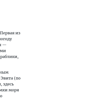
 Первая из
погоду
я —
ами
раблики,
рным
 Эвита (по
, здесь
омки моря
но