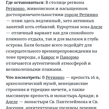
Где остановиться:
В столице региона
Ретимно
, живописном и насыщенном
достопримечательностями
городе Ретимно
— пляж здесь недлинный, зато активных
занятий хоть отбавляй. Курортная зона
Аделе
— отличный вариант как для спокойного
пляжного отдыха, так и для вылазок в глубь
острова.
Бали
больше всего подойдёт для
созерцательного времяпрепровождения на
лоне природы, а
Каврос
и
Панормо
отличаются аутентичной атмосферой и
великолепными пляжами.
Что посмотреть:
В
Ретимно
— крепость 16 в,
археологический музей, венецианские
строения и турецкие мечети, а также
массивную крепость и монастырь Аркади; в
Аделе
— монастыри Св. Пантелеймона и Св.
Арсения, архитектурные шедевры деревни