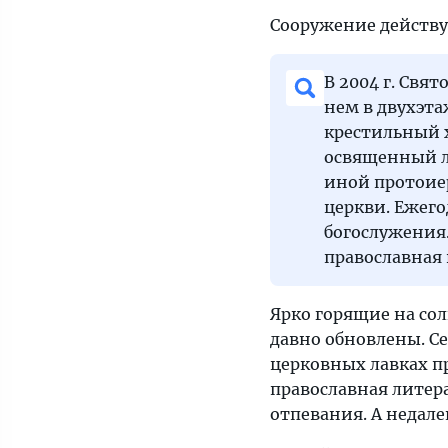
Сооружение действу
В 2004 г. Свя
нем в двухэт
крестильный 
освященный ле
иной протоие
церкви. Ежег
богослужения.
православная 
Ярко горящие на сол
давно обновлены. С
церковных лавках п
православная литера
отпевания. А недале