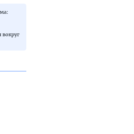
ма:
я вокруг