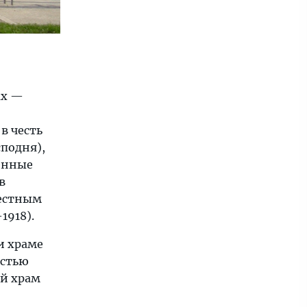
ах —
в честь
подня),
менные
в
вестным
1918).
и храме
остью
ей храм