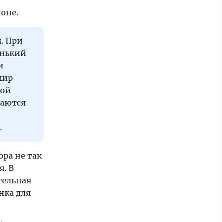
оне.
. При
енький
и
мир
кой
шаются
.
ра не так
. В
тельная
нка для