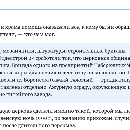
ии храма помощь оказывали все, к кому бы ни обра
ители, — кто чем мог.
 мозаичники, штукатуры, строительные бригады
тделстрой 2» сработали так, что церковная общин
льна. Бригада одного из предприятий Набережных 
асные хоры для певчих и лестницу на колокольню. 
ивезли из Воронежа (самый тяжелый — тридцатип
ставлены отдельно. Ажурную ограду, окружающую ц
ие литейного завода.
кую церковь сделали именно такой, которой мы л
твенскую ночь 1990 г., по желанию прихожан, случи
 после длительного перерыва.