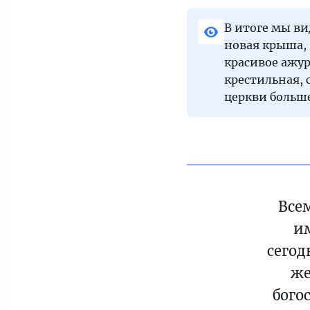
В итоге мы ви
новая крыша,
красивое ажур
крестильная, 
церкви больше
Все
и
сегод
же
бого