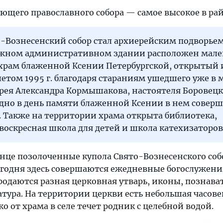
ющего православного собора — самое высокое в рай
то-Вознесенский собор стал архиерейским подворьем
ажном административном здании расположен мал
храм блаженной Ксении Петербургской, открытый 
том 1995 г. благодаря стараниям ушедшего уже в 
рея Александра Кормышакова, настоятеля Боровец
одно в день памяти блаженной Ксении в нем совер
 Также на территории храма открыта библиотека,
воскресная школа для детей и школа катехизаторов
нце позолоченные купола Свято-Вознесенского собо
егодня здесь совершаются ежедневные богослужения
родаются разная церковная утварь, иконы, познава
тура. На территории церкви есть небольшая часове
ко от храма в селе течет родник с целебной водой.