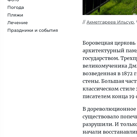
Погода
Пляжи
Ахметгареев Ильсур
,
Лечение
Праздники и события
Боровецкая церковь
архитектурный пам
государством. Трехп
великомученика Дми
возведенная в 1872 
стены. Большая част
классическом стиле
писателем конца 19
В дореволюционное 
существовало попеч
разрушили. И только
начали восстанавли