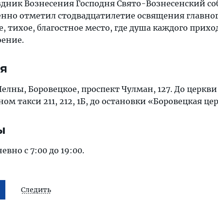
аздник Вознесения Господня Свято-Вознесенский со
енно отметил стодвадцатилетие освящения главно
е, тихое, благостное место, где душа каждого прих
оение.
ся
елны, Боровецкое, проспект Чулман, 127. До церкв
ом такси 211, 212, 1Б, до остановки «Боровецкая це
ы
вно с 7:00 до 19:00.
Следить