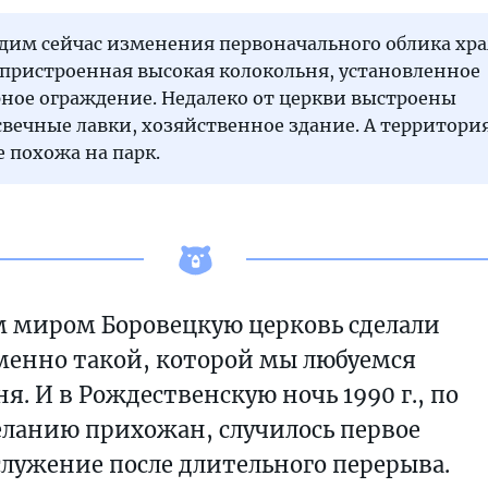
дим сейчас изменения первоначального облика хра
 пристроенная высокая колокольня, установленное
ное ограждение. Недалеко от церкви выстроены
свечные лавки, хозяйственное здание. А территори
 похожа на парк.
м миром Боровецкую церковь сделали
менно такой, которой мы любуемся
ня. И в Рождественскую ночь 1990 г., по
ланию прихожан, случилось первое
служение после длительного перерыва.