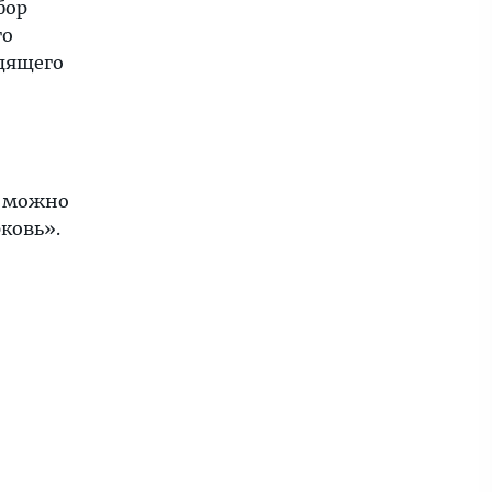
бор
го
одящего
и можно
рковь».