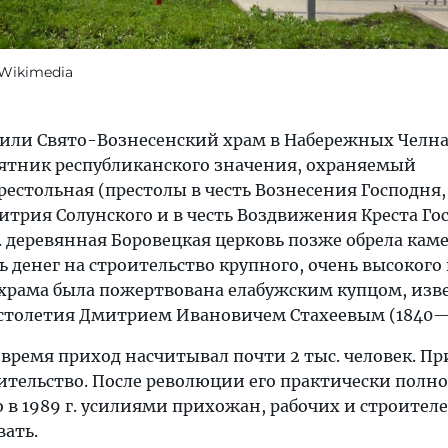
 Wikimedia
 или Свято-Вознесенский храм в Набережных Челн
ятник республиканского значения, охраняемый
рестольная (престолы в честь Вознесения Господня, 
трия Солунского и в честь Воздвижения Креста Гос
г. деревянная Боровецкая церковь позже обрела ка
ь денег на строительство крупного, очень высокого 
 храма была пожертвована елабужским купцом, из
 столетия Дмитрием Ивановичем Стахеевым (1840—
время приход насчитывал почти 2 тыс. человек. Пр
ительство. После революции его практически полн
 в 1989 г. усилиями прихожан, рабочих и строител
вать.