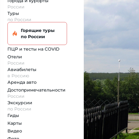
Города и курорты
России
Туры
по России
Горящие туры
по России
ПЦР и тесты на COVID
Отели
России
Авиабилеты
в Россию
Аренда авто
Достопримеча­тельности
России
Экскурсии
по России
Гиды
Карты
Видео
Фото