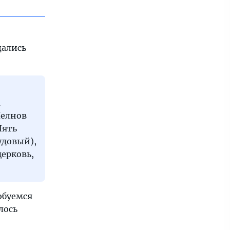
щались
а
Челнов
Пять
удовый),
ерковь,
юбуемся
лось