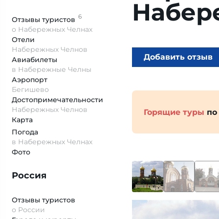
Набер
6
Отзывы
туристов
о Набережных Челнах
Отели
Набережных Челнов
Добавить отзыв
Авиабилеты
в Набережные Челны
Аэропорт
Бегишево
Достопримеча­тельности
Набережных Челнов
Горящие туры
по
Карта
Погода
в Набережных Челнах
Фото
Россия
Отзывы туристов
о России