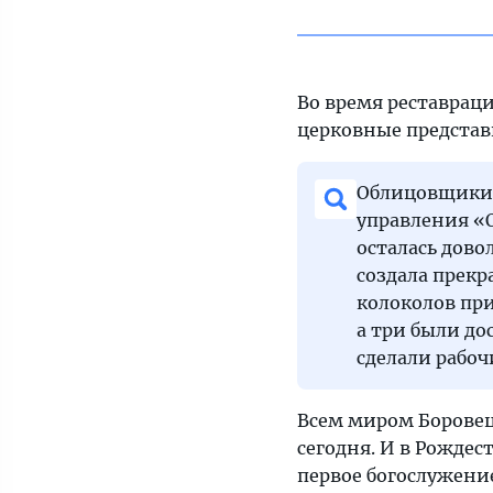
Во время реставрац
церковные представ
Облицовщики,
управления «О
осталась дово
создала прекр
колоколов пр
а три были до
сделали рабоч
Всем миром Боровец
сегодня. И в Рождес
первое богослужение