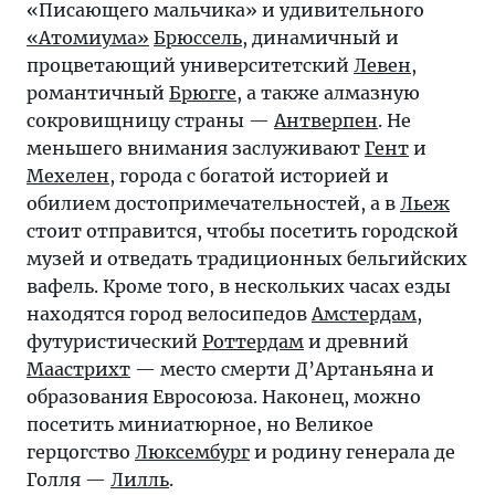
«Писающего мальчика» и удивительного
«Атомиума»
Брюссель
, динамичный и
процветающий университетский
Левен
,
романтичный
Брюгге
, а также алмазную
сокровищницу страны —
Антверпен
. Не
меньшего внимания заслуживают
Гент
и
Мехелен
, города с богатой историей и
обилием достопримечательностей, а в
Льеж
стоит отправится, чтобы посетить городской
музей и отведать традиционных бельгийских
вафель. Кроме того, в нескольких часах езды
находятся город велосипедов
Амстердам
,
футуристический
Роттердам
и древний
Маастрихт
— место смерти Д’Артаньяна и
образования Евросоюза. Наконец, можно
посетить миниатюрное, но Великое
герцогство
Люксембург
и родину генерала де
Голля —
Лилль
.