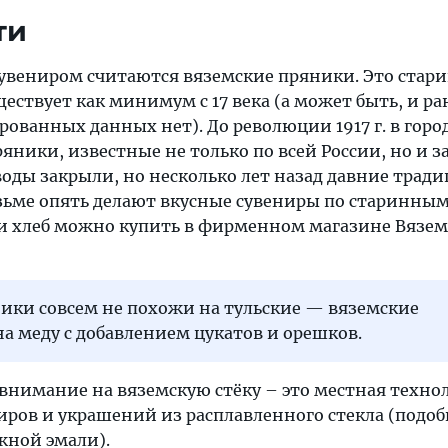
ти
вениром считаются вяземские пряники. Это стар
ществует как минимум с 17 века (а может быть, и ра
ованных данных нет). До революции 1917 г. в горо
ряники, известные не только по всей России, но и з
воды закрыли, но несколько лет назад давние трад
зьме опять делают вкусные сувениры по старинны
и хлеб можно купить в фирменном магазине Вязем
ики совсем не похожи на тульские — вяземские
 меду с добавлением цукатов и орешков.
 внимание на вяземскую стёку – это местная техно
иров и украшений из расплавленного стекла (подоб
жной эмали).