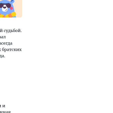
 судьбой.
вал
всегда
х братских
да.
и и
енная