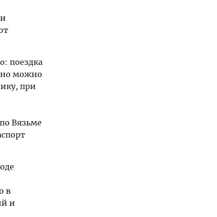
 и
от
о: поездка
, но можно
ику, при
 по Вязьме
аспорт
роде
о в
ий и