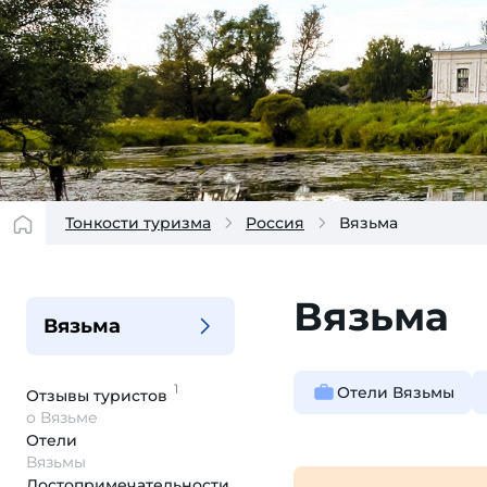
Тонкости туризма
Россия
Вязьма
Вязьма
Вязьма
1
Отели Вязьмы
Отзывы
туристов
о Вязьме
Отели
Вязьмы
Достопримеча­тельности