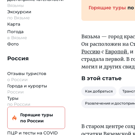
Вязьмы
Горящие туры
по
Экскурсии
по Вязьме
Карта
Погода
Вязьма — город кра
в Вязьме
Он расположен на С
Фото
Россию
с
Европой
, 
Россия
страдала первой. В
могил и других свид
Отзывы туристов
В этой статье
о России
Города и курорты
Как добраться
Транс
России
Туры
Развлечения и достопри
по России
Горящие туры
по России
В старом центре со
ПЦР и тесты на COVID
остатки Вяземской к