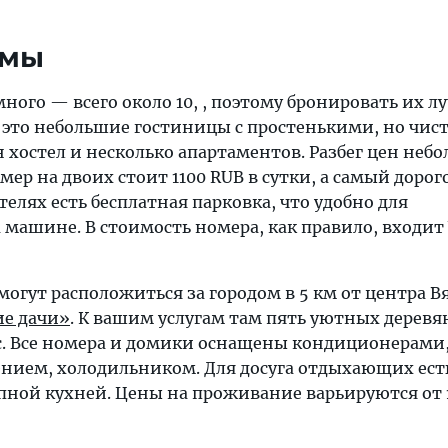
ьмы
ного — всего около 10, , поэтому бронировать их л
м это небольшие гостиницы с простенькими, но чи
 хостел и несколько апартаментов. Разбег цен неб
ер на двоих стоит 1100 RUB в сутки, а самый доро
телях есть бесплатная парковка, что удобно для
машине. В стоимость номера, как правило, входит 
огут расположиться за городом в 5 км от центра В
ие дачи»
. К вашим услугам там пять уютных дерев
с. Все номера и домики оснащены кондиционерами
нием, холодильником. Для досуга отдыхающих есть
епной кухней. Цены на проживание варьируются от 