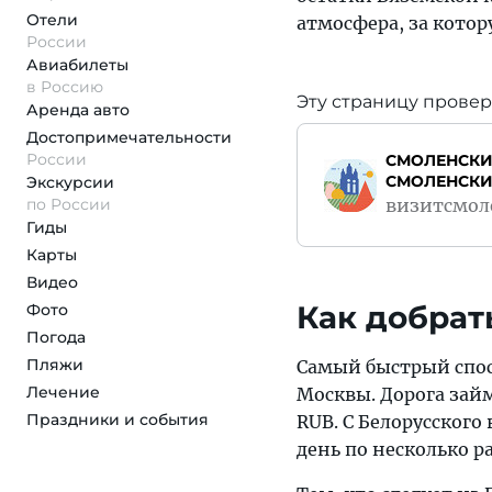
Отели
атмосфера, за котор
России
Авиабилеты
в Россию
Эту страницу провер
Аренда авто
Достопримеча­тельности
России
СМОЛЕНСКИ
СМОЛЕНСКИ
Экскурсии
по России
визитсмол
Гиды
Карты
Видео
Как добрат
Фото
Погода
Пляжи
Самый быстрый спосо
Лечение
Москвы. Дорога займ
Праздники и события
RUB. С Белорусского
день по несколько ра