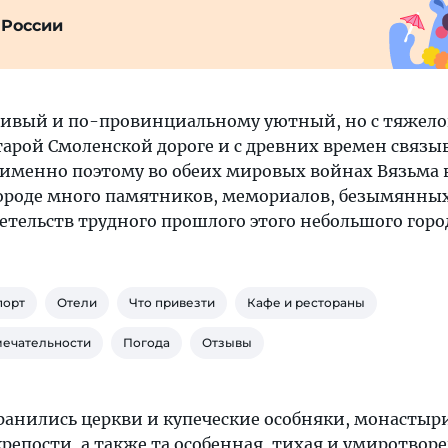
 России
сивый и по-провинциальному уютный, но с тяжелой
тарой Смоленской дороге и с древних времен связы
и именно поэтому во обеих мировых войнах Вязьма 
 городе много памятников, мемориалов, безымянны
етельств трудного прошлого этого небольшого горо
порт
Отели
Что привезти
Кафе и рестораны
мечательности
Погода
Отзывы
хранились церкви и купеческие особняки, монастыр
репости, а также та особенная, тихая и умиротвор