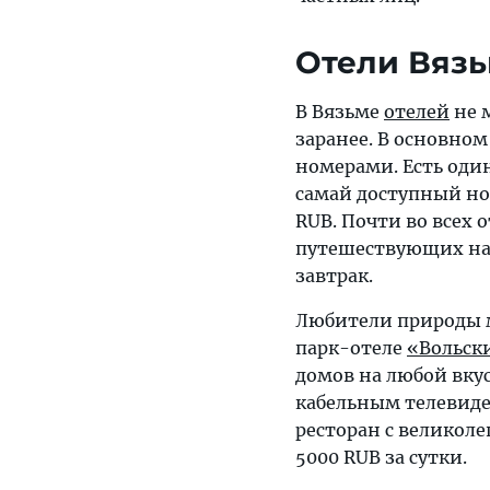
Отели Вяз
В Вязьме
отелей
не м
заранее. В основно
номерами. Есть один
самай доступный ном
RUB. Почти во всех о
путешествующих на 
завтрак.
Любители природы м
парк-отеле
«Вольск
домов на любой вку
кабельным телевиде
ресторан с великол
5000 RUB за сутки.