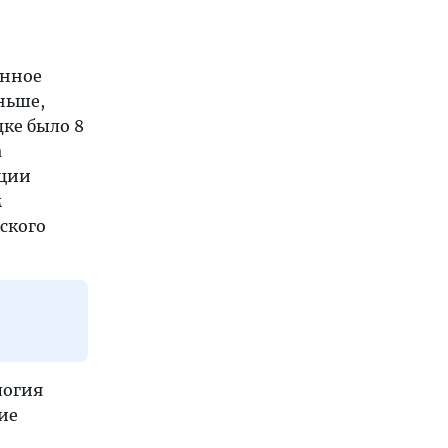
инное
ньше,
дке было 8
а
иции
м
ского
логия
ие