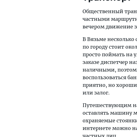
Общественный транс
частными маршрутны
вечером движение за
В Вязьме несколько 
по городу стоит ок
просто поймать на у
заказе диспетчер на
наличными, поэтому
воспользоваться бан
приятно, но хороши
или залог.
Путешествующим на 
оставлять машину мо
охраняемые стоянки.
интернете можно н
частных лиц.