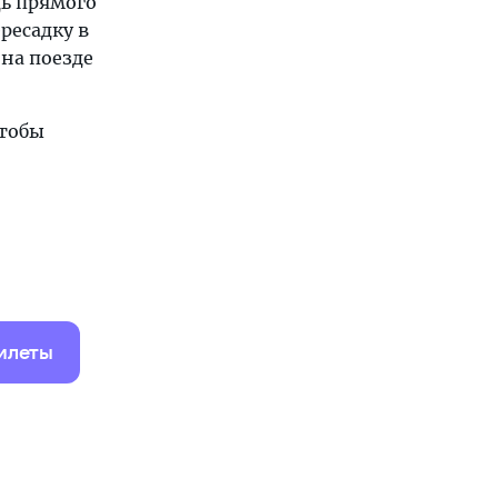
дь прямого
ресадку в
 на поезде
чтобы
илеты