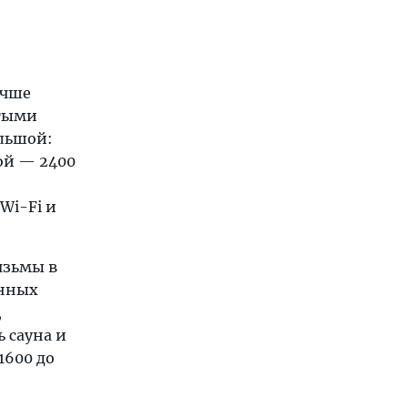
учше
стыми
ольшой:
гой — 2400
Wi-Fi и
язьмы в
янных
,
 сауна и
1600 до