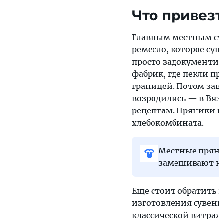
Что привез
Главным местным су
ремесло, которое су
просто задокументир
фабрик, где пекли п
границей. Потом за
возродились — в Вя
рецептам. Пряники 
хлебокомбината.
Местные прян
замешивают на
Еще стоит обратить
изготовления сувен
классической витра