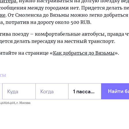
Питера
, нужно настраиваться на долгую поездку ве
ообщения между городами нет. Придется делать пе
ке
. От Смоленска до Вязьмы можно легко добраться
са, потратив на дорогу около 500 RUB.
тива поезду – комфортабельные автобусы, правда 
дется делать пересадку на местный транспорт.
итайте на странице «
Как добраться до Вязьмы
».
усы
Найти б
Куда
Когда
46826468, г. Москва