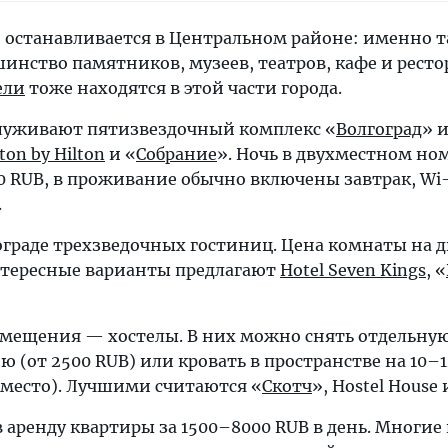
 останавливается в Центральном районе: именно 
инство памятников, музеев, театров, кафе и ресто
ели
тоже находятся в этой части города.
луживают пятизвездочный комплекс «
Волгоград
» 
on by Hilton
и «
Собрание
». Ночь в двухместном но
0 RUB, в проживание обычно включены завтрак, Wi-
.
гограде трехзведочных гостиниц. Цена комнаты на 
Интересные варианты предлагают
Hotel Seven Kings
, «
мещения — хостелы. В них можно снять отдельну
 (от 2500 RUB) или кровать в пространстве на 10–1
оместо). Лучшими считаются «
Скотч
», Hostel House
 аренду квартиры за 1500–8000 RUB в день. Многие