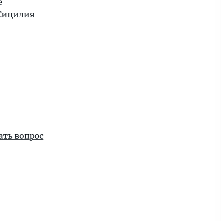
е
«Сицилия
ать вопрос