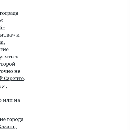
гограда —
м
й-
битва»
и
ва
,
огие
гуляться
Второй
точно не
й Сарепте
.
да,
 или на
ие города
Казань
,