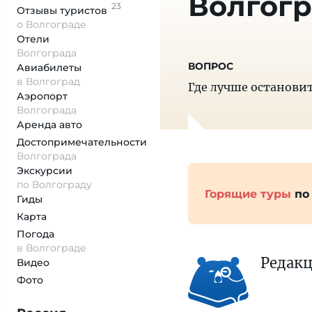
Волгог
23
Отзывы
туристов
о Волгограде
Отели
Волгограда
Авиабилеты
в Волгоград
Где лучше остановит
Аэропорт
Волгограда
Аренда авто
Достопримеча­тельности
Волгограда
Экскурсии
по Волгограду
Горящие туры
по
Гиды
Карта
Погода
в Волгограде
Редак
Видео
Фото