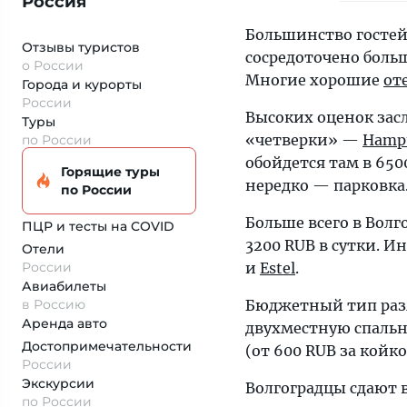
Россия
Большинство гостей
Отзывы туристов
сосредоточено больш
о России
Многие хорошие
от
Города и курорты
России
Высоких оценок зас
Туры
«четверки» —
Hampt
по России
обойдется там в 650
Горящие туры
нередко — парковка
по России
Больше всего в Вол
ПЦР и тесты на COVID
3200 RUB в сутки. 
Отели
России
и
Estel
.
Авиабилеты
в Россию
Бюджетный тип раз
Аренда авто
двухместную спальню
Достопримеча­тельности
(от 600 RUB за койк
России
Экскурсии
Волгоградцы сдают в
по России