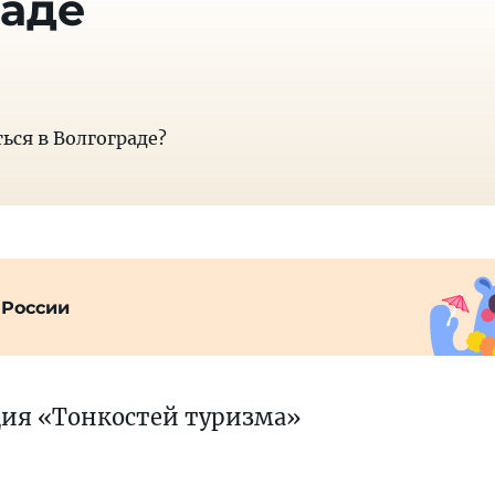
раде
ься в Волгограде?
 России
ция «Тонкостей туризма»