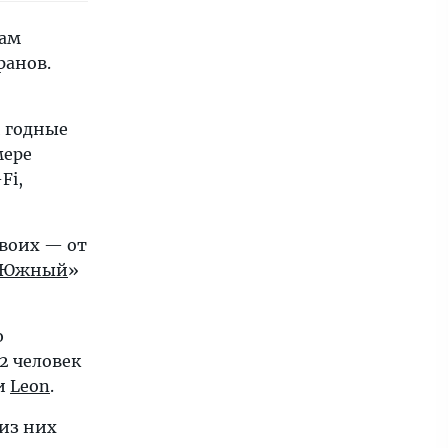
там
ранов.
и годные
мере
Fi,
двоих — от
Южный
»
ю
2 человек
 и
Leon
.
 из них