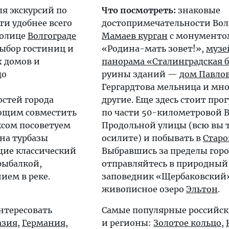
я экскурсий по
Что посмотреть:
знаковые
ти удобнее всего
достопримечательности Вол
толице
Волгограде
Мамаев курган
с монументо
ыбор гостиниц и
«Родина-мать зовет!»,
музе
х домов и
панорама «Сталинградская 
до
руины зданий —
дом Павло
Гергардтова мельница и мн
стей города
другие. Еще здесь стоит про
ающим совместить
по части 50-километровой 
ксом посоветуем
Продольной улицы (всю вы 
на турбазы
осилите) и побывать в
Старо
щие классический
Выбравшись за пределы горо
рыбалкой,
отправляйтесь в природный
ем в реке.
заповедник «Щербаковский»
живописное озеро
Эльтон
.
нтересовать
Самые популярные российск
азия
,
Германия
,
и регионы:
Золотое кольцо
,