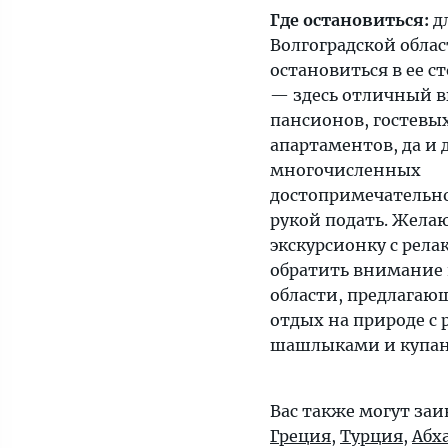
Где остановиться:
дл
Волгоградской облас
остановиться в ее с
— здесь отличный в
пансионов, гостевы
апартаментов, да и 
многочисленных
достопримечательно
рукой подать. Жел
экскурсионку с рела
обратить внимание 
области, предлагаю
отдых на природе с 
шашлыками и купани
Вас также могут заи
Греция
,
Турция
,
Абх