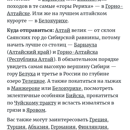
походов в те самые «горы Рериха» — в
Горно-
Алтайске
. Или же на лучшем алтайском
курорте — в
Белокурихе
.
Куда отправиться:
Алтай
велик — от склон
Саянских гор до Сибирской равнины, потому
начать лучше со столиц —
Барнаула
(
Алтайский край
) и
Горно-Алтайска
(
Республика Алтай
). В обязательном порядке
увидеть самая высокую вершину Сибири —
гору
Белуха
и третье в России по глубине
озеро
Телецкое
. А также покататься на лыжах
в
Манжероке
или
Белокурихе
, посмотреть
эклектичные особняки
Бийска
, прокатиться
по
Чуйскому тракту
и всласть изваляться в
грязи в
Яровом
.
Вас также могут заинтересовать
Греция
,
Турция
,
Абхазия
,
Германия
,
Финляндия
,