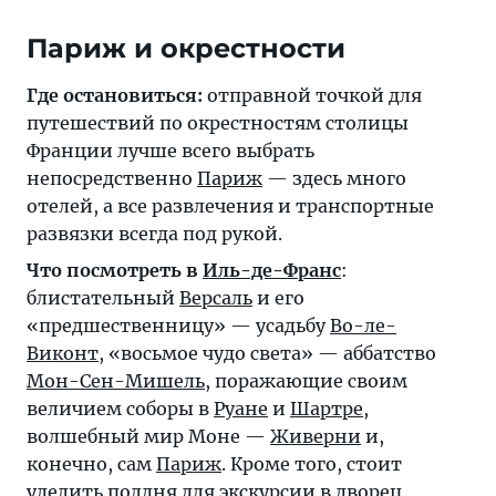
Париж и окрестности
Где остановиться:
отправной точкой для
путешествий по окрестностям столицы
Франции лучше всего выбрать
непосредственно
Париж
— здесь много
отелей, а все развлечения и транспортные
развязки всегда под рукой.
Что посмотреть в
Иль-де-Франс
:
блистательный
Версаль
и его
«предшественницу» — усадьбу
Во-ле-
Виконт
, «восьмое чудо света» — аббатство
Мон-Сен-Мишель
, поражающие своим
величием соборы в
Руане
и
Шартре
,
волшебный мир Моне —
Живерни
и,
конечно, сам
Париж
. Кроме того, стоит
уделить полдня для экскурсии в дворец