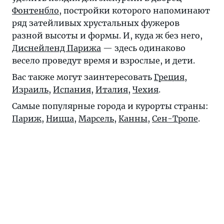
Фонтенбло
, постройки которого напоминают
ряд затейливых хрустальных фужеров
разной высоты и формы. И, куда ж без него,
Диснейленд Парижа
— здесь одинаково
весело проведут время и взрослые, и дети.
Вас также могут заинтересовать
Греция
,
Израиль
,
Испания
,
Италия
,
Чехия
.
Самые популярные города и курорты страны:
Париж
,
Ницца
,
Марсель
,
Канны
,
Сен-Тропе
.