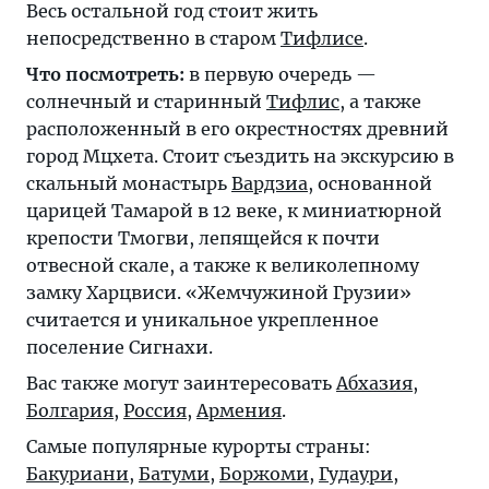
Весь остальной год стоит жить
непосредственно в старом
Тифлисе
.
Что посмотреть:
в первую очередь —
солнечный и старинный
Тифлис
, а также
расположенный в его окрестностях древний
город Мцхета. Стоит съездить на экскурсию в
скальный монастырь
Вардзиа
, основанной
царицей Тамарой в 12 веке, к миниатюрной
крепости Тмогви, лепящейся к почти
отвесной скале, а также к великолепному
замку Харцвиси. «Жемчужиной Грузии»
считается и уникальное укрепленное
поселение Сигнахи.
Вас также могут заинтересовать
Абхазия
,
Болгария
,
Россия
,
Армения
.
Самые популярные курорты страны:
Бакуриани
,
Батуми
,
Боржоми
,
Гудаури
,