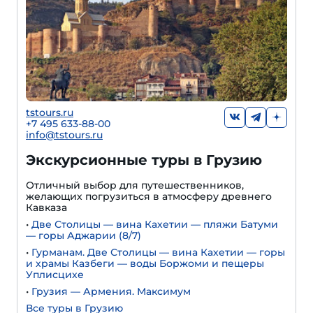
tstours.ru
+7 495 633-88-00
info@tstours.ru
Экскурсионные туры в Грузию
Отличный выбор для путешественников,
желающих погрузиться в атмосферу древнего
Кавказа
•
Две Столицы — вина Кахетии — пляжи Батуми
— горы Аджарии (8/7)
•
Гурманам. Две Столицы — вина Кахетии — горы
и храмы Казбеги — воды Боржоми и пещеры
Уплисцихе
•
Грузия — Армения. Максимум
Все туры в Грузию