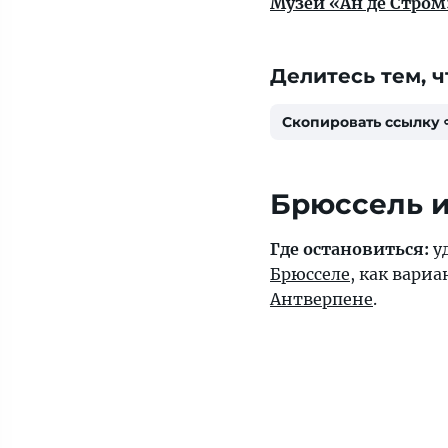
Музей «Ан де Стром
Делитесь тем, ч
Скопировать ссылку
Брюссель и
Где остановиться:
уд
Брюсселе
, как вариа
Антверпене
.