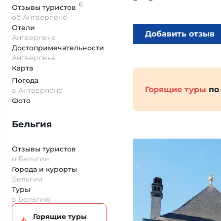
6
Отзывы
туристов
об Антверпене
Отели
Добавить отзыв
Антверпена
Достопримеча­тельности
Антверпена
Карта
Погода
Горящие туры
по
в Антверпене
Фото
Бельгия
Отзывы туристов
о Бельгии
Города и курорты
Бельгии
Туры
в Бельгию
Горящие туры