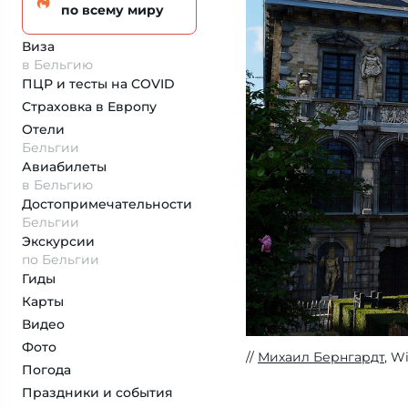
по всему миру
Виза
в Бельгию
ПЦР и тесты на COVID
Страховка
в Европу
Отели
Бельгии
Авиабилеты
в Бельгию
Достопримеча­тельности
Бельгии
Экскурсии
по Бельгии
Гиды
Карты
Видео
Фото
Михаил Бернгардт
, W
Погода
Праздники и события