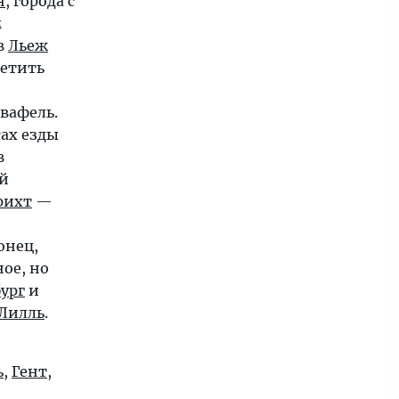
н
, города с
м
в
Льеж
сетить
вафель.
сах езды
в
ий
рихт
—
онец,
ое, но
ург
и
Лилль
.
ь
,
Гент
,