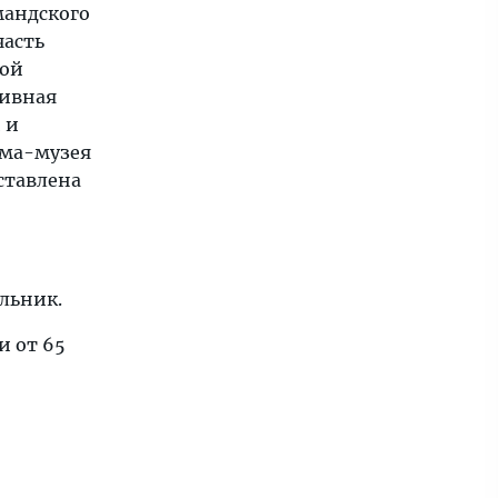
мандского
часть
ной
тивная
 и
ома-музея
ставлена
ельник.
и от 65