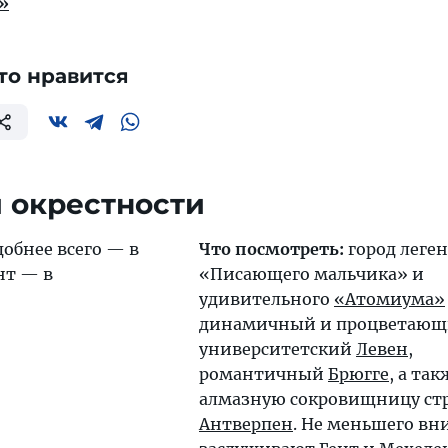
»
то нравится
 окрестности
обнее всего — в
Что посмотреть:
город леге
нт — в
«Писающего мальчика» и
удивительного
«Атомиума»
динамичный и процветаю
университетский
Левен
,
романтичный
Брюгге
, а так
алмазную сокровищницу ст
Антверпен
. Не меньшего в