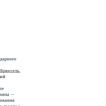
ндарного
Брюссель
,
щий
же
раны —
нимания