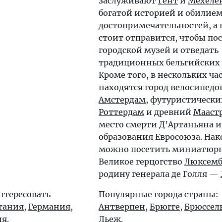
заслуживают
Гент
и
Мехеле
богатой историей и обилие
достопримечательностей, а 
стоит отправится, чтобы по
городской музей и отведать
традиционных бельгийских 
Кроме того, в нескольких ча
находятся город велосипедо
Амстердам
, футуристическ
Роттердам
и древний
Мааст
место смерти Д’Артаньяна и
образования Евросоюза. Нак
можно посетить миниатюрн
Великое герцогство
Люксемб
родину генерала де Голля —
нтересовать
Популярные города страны:
тания
,
Германия
,
Антверпен
,
Брюгге
,
Брюссел
ия
.
Льеж
.