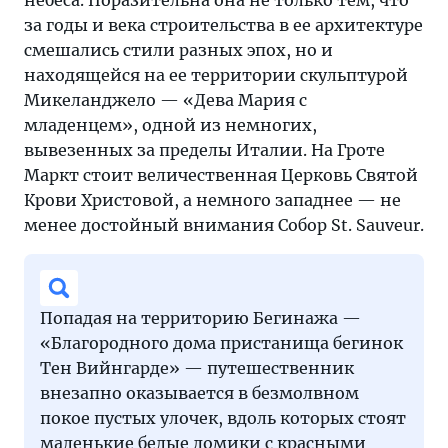
небеса. Поразительна она не только тем, что
за годы и века строительства в ее архитектуре
смешались стили разных эпох, но и
находящейся на ее территории скульптурой
Микеланджело — «Дева Мария с
младенцем», одной из немногих,
вывезенных за пределы Италии. На Гроте
Маркт стоит величественная Церковь Святой
Крови Христовой, а немного западнее — не
менее достойный внимания Собор St. Sauveur.
Попадая на территорию Бегинажа —
«Благородного дома пристанища бегинок
Тен Вийнгарде» — путешественник
внезапно оказывается в безмолвном
покое пустых улочек, вдоль которых стоят
маленькие белые домики с красными