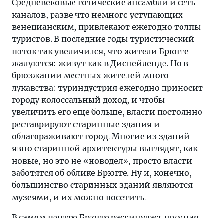
Средневековые готические ансамбли и сеть
каналов, разве что немного уступающих
венецианским, привлекают ежегодно толпы
туристов. В последние годы туристический
поток так увеличился, что жители Брюгге
жалуются: живут как в Диснейленде. Но в
брюзжании местных жителей много
лукавства: туриндустрия ежегодно приносит
городу колоссальный доход, и чтобы
увеличить его еще больше, власти постоянно
реставрируют старинные здания и
облагораживают город. Многие из зданий
явно старинной архитектуры выглядят, как
новые, но это не «новодел», просто власти
заботятся об облике Брюгге. Ну и, конечно,
большинство старинных зданий являются
музеями, и их можно посетить.
В самом центре Брюгге раскинулась шумная,