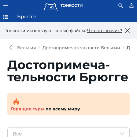
Брюгге
Тонкости используют сookie-файлы.
Что это значит?
Бельгия
Достопримечательности Бельгии
Дос
Достопри­меча­
тель­ности Брюгге
Горящие туры
по всему миру
Все