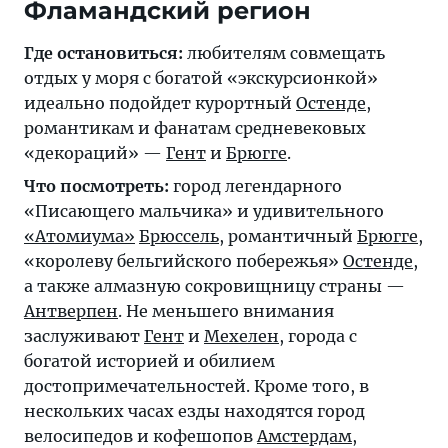
Фламандский регион
Где остановиться:
любителям совмещать
отдых у моря с богатой «экскурсионкой»
идеально подойдет курортный
Остенде
,
романтикам и фанатам средневековых
«декораций» —
Гент
и
Брюгге
.
Что посмотреть:
город легендарного
«Писающего мальчика» и удивительного
«Атомиума»
Брюссель
, романтичный
Брюгге
,
«королеву бельгийского побережья»
Остенде
,
а также алмазную сокровищницу страны —
Антверпен
. Не меньшего внимания
заслуживают
Гент
и
Мехелен
, города с
богатой историей и обилием
достопримечательностей. Кроме того, в
нескольких часах езды находятся город
велосипедов и кофешопов
Амстердам
,