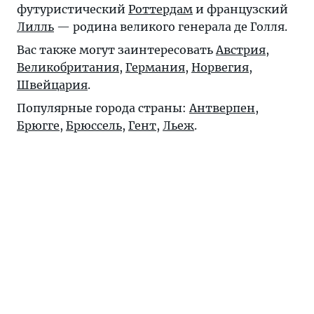
футуристический
Роттердам
и французский
Лилль
— родина великого генерала де Голля.
Вас также могут заинтересовать
Австрия
,
Великобритания
,
Германия
,
Норвегия
,
Швейцария
.
Популярные города страны:
Антверпен
,
Брюгге
,
Брюссель
,
Гент
,
Льеж
.