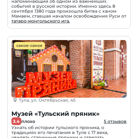
напоминающий об одном из важнейших
событий в русской истории. Именно здесь 8
сентября 1380 года произошла битва с ханом
Мамаем, ставшая началом освобождения Руси от
татаро-монгольского ига.
самое-самое
Тула, ул. Октябрьская, 45
Музей «Тульский пряник»
3.4
плохо
5 отзывов
Узнать об истории тульского пряника, о
традициях его печатания в Туле с 17 века,
увидеть старинные пряники и отведать