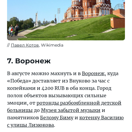
Павел Котов
, Wikimedia
7. Воронеж
В августе можно махнуть и в
Воронеж
, куда
«Победа» доставляет из Внуково за час с
копейками и 4200 RUB в оба конца. Город
полон объектов вызывающих сильные
эмоции, от
ротонды разбомбленной детской
больницы
до
Музея забытой музыки
и
памятников
Белому Биму
и
котенку Василию
с улицы Лизюкова
.