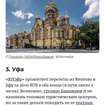
Florstein (WikiPhotoSpace)
, Wikimedia
3. Уфа
«
ЮТэйр
» организует перелеты из Внуково в
Уфу
за 3600 RUB в оба конца (в пути около 2
часов). Возможно,
столицу Башкирии
и не
назовешь топовым туристическим центром,
но за такие деньги походить по ее
театрам
,