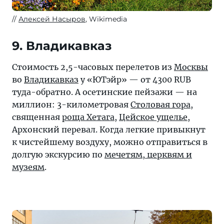
Алексей Насыров
, Wikimedia
9. Владикавказ
Стоимость 2,5-часовых перелетов из
Москвы
во
Владикавказ
у «ЮТэйр» — от 4300 RUB
туда-обратно. А осетинские пейзажи — на
миллион: 3-километровая
Столовая гора
,
священная
роща Хетага
,
Цейское ущелье
,
Архонский перевал. Когда легкие привыкнут
к чистейшему воздуху, можно отправиться в
долгую экскурсию по
мечетям, церквям и
музеям
.