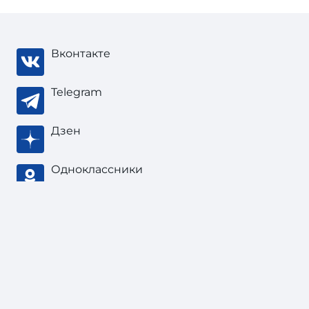
Вконтакте
Telegram
Дзен
Одноклассники
Тонкости туризма
, 2003 — 2026
В соответствии с законом об
авторских
правах
при цитировании материала
«Журнал/Куда слетать в августе: 10 самых