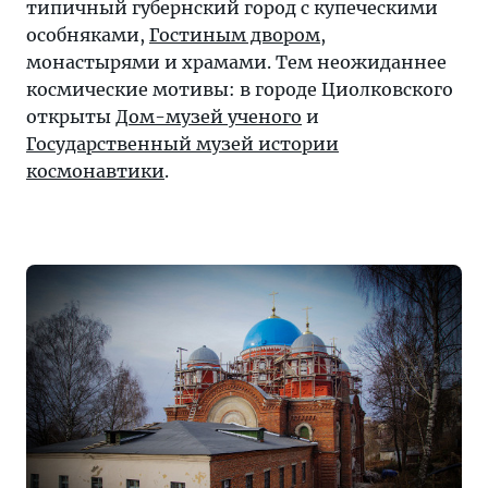
типичный губернский город с купеческими
места
особняками,
Гостиным двором
,
(коих
монастырями и храмами. Тем неожиданнее
немало).
космические мотивы: в городе Циолковского
А
открыты
Дом-музей ученого
и
если
Государственный музей истории
бюджет
космонавтики
.
ограничен,
можно
довериться
судьбе
и
выбрать
направления
с
самыми
дешевыми
авиабилетами.