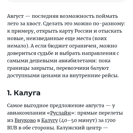
лето
за
Август — последняя возможность поймать
хвост.
лето за хвост. Сделать это можно по-разному:
Сделать
к примеру, открыть карту России и отыскать
это
новые, неизведанные еще места (коих
можно
немало). А если бюджет ограничен, можно
по-
довериться судьбе и выбрать направления с
разному:
самыми дешевыми авиабилетами: пока
к
границы закрыты, перевозчики балуют
примеру,
доступными ценами на внутренние рейсы.
открыть
карту
1. Калуга
России
и
Самое выгодное предложение августа — у
отыскать
авиакомпании «
Руслайн
»: прямые перелеты
новые,
из
Внуково
в
Калугу
(40–50 минут) за 1700
неизведанные
RUB в обе стороны. Калужский центр —
еще