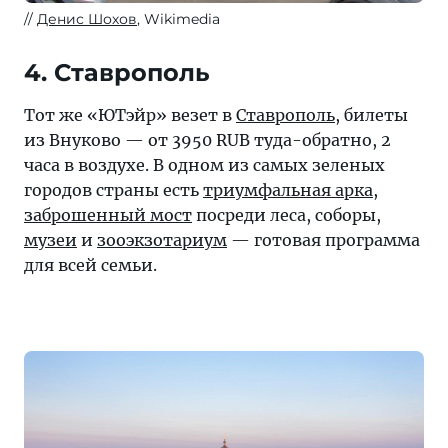
Денис Шохов
, Wikimedia
4. Ставрополь
Тот же «ЮТэйр» везет в
Ставрополь
, билеты
из Внуково — от 3950 RUB туда-обратно, 2
часа в воздухе. В одном из самых зеленых
городов страны есть
триумфальная арка
,
заброшенный мост
посреди леса, соборы,
музеи
и
зооэкзотариум
— готовая программа
для всей семьи.