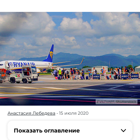
VILTVART, Shutterstock
Анастасия Лебедева
• 15 июля 2020
Август —
последняя
возможность
Показать оглавление
поймать