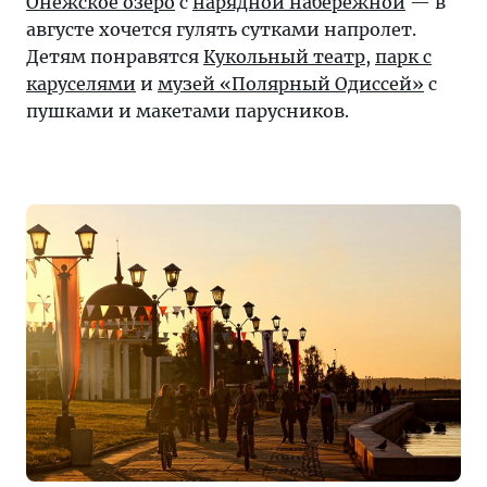
Онежское озеро
с
нарядной набережной
— в
августе хочется гулять сутками напролет.
Детям понравятся
Кукольный театр
,
парк с
каруселями
и
музей «Полярный Одиссей»
с
пушками и макетами парусников.