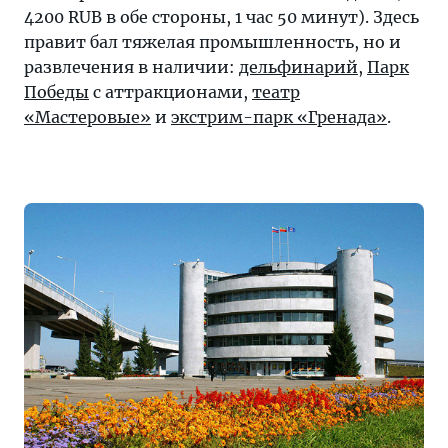
4200 RUB в обе стороны, 1 час 50 минут). Здесь
правит бал тяжелая промышленность, но и
развлечения в наличии:
дельфинарий
,
Парк
Победы
с аттракционами,
театр
«Мастеровые»
и
экстрим-парк «Гренада»
.