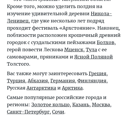
Кроме того, можно уделить полдня на
изучение удивительной деревни
Никола-
Ленивец
, где уже несколько лет подряд
проходит фестиваль «Архстояние». Наконец,
поблизости расположен крошечный древний
городок c суздальскими пейзажами
Болхов
,
герой повести Лескова
Мценск
,
Тула
с ее
самоварами, пряниками и
Ясной Поляной
Толстого.
Вас также могут заинтересовать
Греция
,
Турция
,
Абхазия
,
Германия
,
Финляндия
,
Русская
Антарктика
и
Арктика
.
Самые популярные российские города и
регионы:
Золотое кольцо
,
Казань
,
Москва
,
Санкт-Петербург
,
Сочи
.