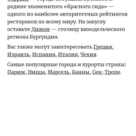
родине знаменитого «Красного гида» —
одного из наиболее авторитетных рейтингов
ресторанов по всему миру. На закуску
оставьте
Дижон
— столицу винодельческого
региона Бургундия.
Вас также могут заинтересовать
Греция
,
Израиль
,
Испания
,
Италия
,
Чехия
.
Самые популярные города и курорты страны:
Париж
,
Ницца
,
Марсель
,
Канны
,
Сен-Тропе
.