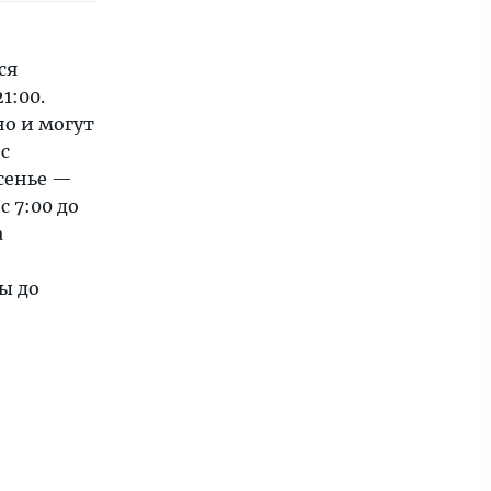
ся
1:00.
о и могут
с
есенье —
 7:00 до
а
ы до