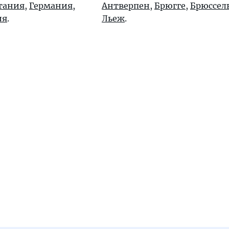
тания
,
Германия
,
Антверпен
,
Брюгге
,
Брюссел
ия
.
Льеж
.