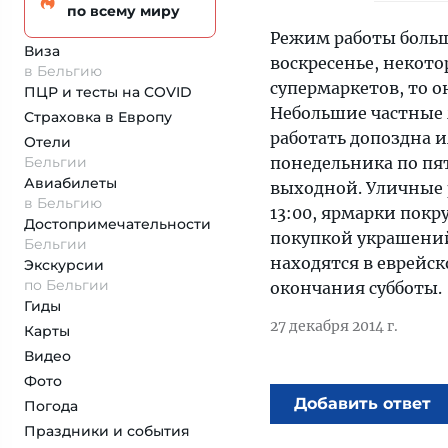
по всему миру
Режим работы больш
Виза
воскресенье, некото
в Бельгию
супермаркетов, то о
ПЦР и тесты на COVID
Небольшие частные 
Страховка
в Европу
работать допоздна 
Отели
Бельгии
понедельника по пятн
Авиабилеты
выходной. Уличные 
в Бельгию
13:00, ярмарки покр
Достопримеча­тельности
покупкой украшений
Бельгии
находятся в еврейск
Экскурсии
по Бельгии
окончания субботы.
Гиды
27 декабря 2014 г.
Карты
Видео
Фото
Добавить ответ
Погода
Праздники и события