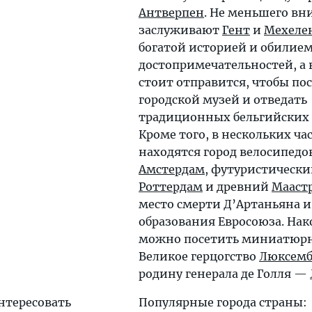
Антверпен
. Не меньшего в
заслуживают
Гент
и
Мехеле
богатой историей и обилие
достопримечательностей, а 
стоит отправится, чтобы по
городской музей и отведать
традиционных бельгийских 
Кроме того, в нескольких ча
находятся город велосипедо
Амстердам
, футуристическ
Роттердам
и древний
Мааст
место смерти Д’Артаньяна и
образования Евросоюза. Нак
можно посетить миниатюрн
Великое герцогство
Люксемб
родину генерала де Голля —
нтересовать
Популярные города страны: