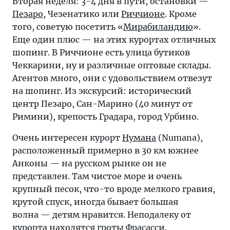
Вторая неделя: 3-4 дня в пути, остановки —
Пезаро
, Чезенатико или
Риччионе
. Кроме
того, советую посетить «
Мирабиландию
».
Еще один плюс — на этих курортах отличных
шопинг. В Риччионе есть улица бутиков
Чеккарини, ну и различные оптовые склады.
Агентов много, они с удовольствием отвезут
на шопинг. Из экскурсий: исторический
центр Пезаро, Сан-Марино (40 минут от
Римини), крепость Градара, город Урбино.
Очень интересен курорт
Нумана
(Numana),
расположенный примерно в 30 км южнее
Анконы — на русском рынке он не
представлен. Там чистое море и очень
крупный песок, что-то вроде мелкого гравия,
крутой спуск, иногда бывает большая
волна — детям нравится. Неподалеку от
курорта находятся гроты Фрасасси.