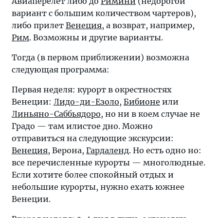
Авиаперелет либо до
Римини
(недорогой
вариант с большим количеством чартеров),
либо прилет
Венеция
, а возврат, например,
Рим
. Возможны и другие варианты.
Тогда (в первом приближении) возможна
следующая программа:
Первая неделя: курорт в окрестностях
Венеции:
Лидо-ди-Езоло
,
Бибионе
или
Линьяно-Саббьядоро
, но ни в коем случае не
Градо — там илистое дно. Можно
отправиться на следующие экскурсии:
Венеция
, Верона,
Гардаленд
. Но есть одно но:
все перечисленные курорты — многолюдные.
Если хотите более спокойный отдых и
небольшие курорты, нужно ехать южнее
Венеции.