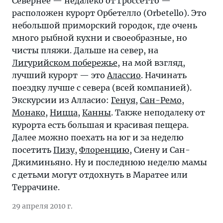
Севернее — недалеко от Гроссетто —
расположен курорт Орбетелло (Orbetello). Это
небольшой приморский городок, где очень
много рыбной кухни и своеобразные, но
чисты пляжи. Дальше на север, на
Лигурийском побережье
, на мой взгляд,
лучший курорт — это
Алассио
. Начинать
поездку лучше с севера (всей компанией).
Экскурсии из Алласио:
Генуя
,
Сан-Ремо
,
Монако
,
Ницца
,
Канны
. Также неподалеку от
курорта есть большая и красивая пещера.
Далее можно поехать на юг и за неделю
посетить
Пизу
,
Флоренцию
, Сиену и Сан-
Джиминьяно. Ну и последнюю неделю мамы
с детьми могут отдохнуть в Маратее или
Террачине.
29 апреля 2010 г.