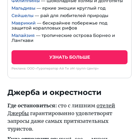
Филиппины
— Шоколадные холмы и долгопяты
Мальдивы
— яркие эмоции круглый год
Сейшелы
— рай для любителей природы
Маврикий
— бескрайнее побережье под
защитой коралловых рифов
Малайзия
— тропические острова Борнео и
Лангкави
УЗНАТЬ БОЛЬШЕ
Реклама: ООО «Туроператор Ай Ти эМ групп-Центр»
Джерба и окрестности
Где остановиться:
сто с лишним
отелей
Джербы
гарантированно удовлетворят
запросы даже самых притязательных
туристов.
Куда отправиться:
must-see — музеи,