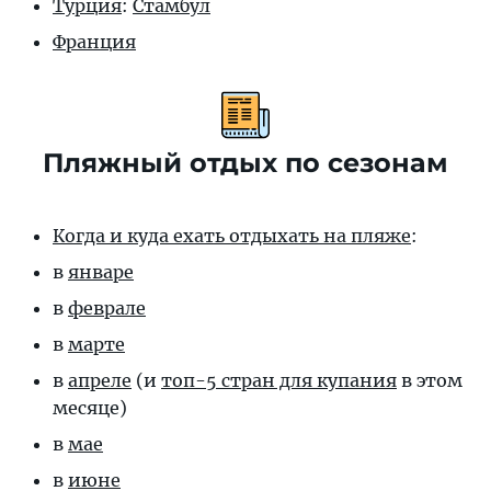
Турция
:
Стамбул
Франция
Пляжный отдых по сезонам
Когда и куда ехать отдыхать на пляже
:
в
январе
в
феврале
в
марте
в
апреле
(и
топ-5 стран для купания
в этом
месяце)
в
мае
в
июне