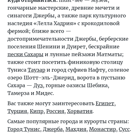
гончарные мастерские, древние мечети и
синагоги Джербы, а также парк культурного
наследия «Лелла Хадрия» с крокодиловой
фермой; ближе всего —
достопримечательности Джербы, берберские
поселения Шенини и Дуирет, бескрайние
пески Сахары
и лунные пейзажи Матматы;
также стоит посетить финиковую столицу
Туниса
Таузар
и город суфиев Нафту, соленое
озеро Шотт-эль-Джерид, ворота в пустыню
Сахара —
Дуз
, горные оазисы Шебика,
Тамерза и Мидес.
Вас также могут заинтересовать
Египет
,
Турция
,
Кипр
,
Россия
,
Хорватия
.
Самые популярные города и курорты страны:
Город Тунис
,
Джерба
,
Махдия
,
Монастир
,
Сусс
.