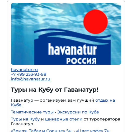
havanatur.ru
+7 499 253-93-98
info@havanatur.ru
Туры на Кубу от Гаванатур!
Гаванатур — организуем вам лучший
отдых на
Кубе
.
Тематические туры
•
Экскурсии по Кубе
Туры на Кубу
и
шикарные отели
от туроператора
Гаванатур.
«Земля, Табак и Солнце» 5н.
•
«Цвет кофе» 7н.