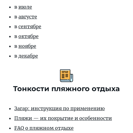
в
июле
в
августе
в
сентябре
в
октябре
в
ноябре
в
декабре
Тонкости пляжного отдыха
Загар: инструкция по применению
Пляжи — их покрытие и особенности
FAQ о пляжном отдыхе