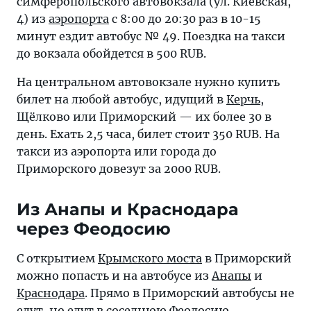
симферопольского автовокзала (ул. Киевская,
4) из
аэропорта
с 8:00 до 20:30 раз в 10-15
минут ездит автобус № 49. Поездка на такси
до вокзала обойдется в 500 RUB.
На центральном автовокзале нужно купить
билет на любой автобус, идущий в
Керчь
,
Щёлково или Приморский — их более 30 в
день. Ехать 2,5 часа, билет стоит 350 RUB. На
такси из аэропорта или города до
Приморского довезут за 2000 RUB.
Из Анапы и Краснодара
через Феодосию
С открытием
Крымского моста
в Приморский
можно попасть и на автобусе из
Анапы
и
Краснодара
. Прямо в Приморский автобусы не
едут, но едут в соседнюю Феодосию.