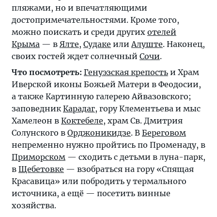
пляжами, но и впечатляющими
достопримечательностями. Кроме того,
можно поискать и среди других
отелей
Крыма
— в
Ялте
,
Судаке
или
Алуште
. Наконец,
своих гостей ждет солнечный
Сочи
.
Что посмотреть:
Генуэзская крепость
и Храм
Иверской иконы Божьей Матери в Феодосии,
а также Картинную галерею Айвазовского;
заповедник
Карадаг
, гору Клементьева и мыс
Хамелеон в
Коктебеле
, храм Св. Дмитрия
Солунского в
Орджоникидзе
. В
Береговом
непременно нужно пройтись по Променаду, в
Приморском
— сходить с детьми в луна-парк,
в
Щебетовке
— взобраться на гору «Спящая
Красавица» или побродить у термального
источника, а ещё — посетить винные
хозяйства.