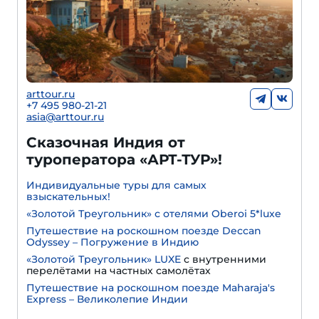
arttour.ru
+7 495 980-21-21
asia@arttour.ru
Сказочная Индия от
туроператора «АРТ-ТУР»!
Индивидуальные туры для самых
взыскательных!
«Золотой Треугольник» с отелями Oberoi 5*luxe
Путешествие на роскошном поезде Deccan
Odyssey – Погружение в Индию
«Золотой Треугольник» LUXE
с внутренними
перелётами на частных самолётах
Путешествие на роскошном поезде Maharaja's
Express – Великолепие Индии