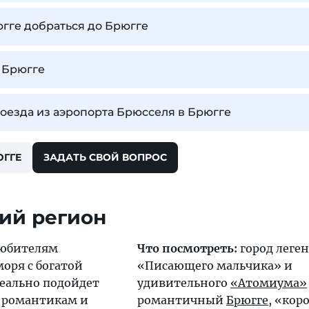
югге добраться до Брюгге
 Брюгге
оезда из аэропорта Брюсселя в Брюгге
ЮГГЕ
ЗАДАТЬ СВОЙ ВОПРОС
ий регион
юбителям
Что посмотреть:
город леге
оря с богатой
«Писающего мальчика» и
еально подойдет
удивительного
«Атомиума»
, романтикам и
романтичный
Брюгге
, «кор