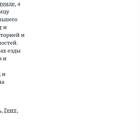
тенде
, а
ицу
еньшего
т
и
историей и
остей.
сах езды
в и
м
и
на
ь
,
Гент
,