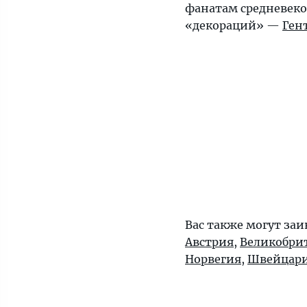
фанатам средневек
«декораций» —
Ген
Вас также могут заи
Австрия
,
Великобри
Норвегия
,
Швейцар