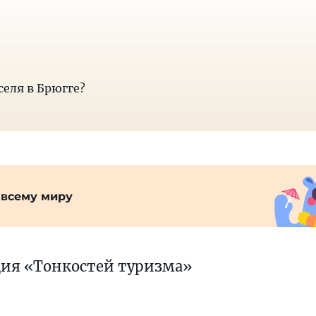
селя в Брюгге?
 всему миру
ция «Тонкостей туризма»