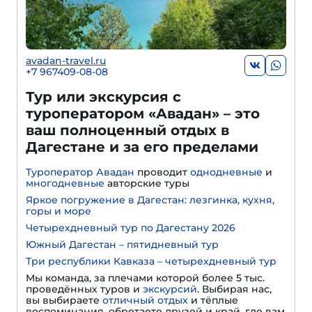
avadan-travel.ru
+7 967409-08-08
Тур или экскурсия с
туроператором «Авадан» – это
ваш полноценный отдых в
Дагестане и за его пределами
Туроператор Авадан
проводит
однодневные
и
многодневные
авторские туры
Яркое погружение в Дагестан: лезгинка, кухня,
горы и море
Четырехдневный тур по Дагестану 2026
Южный Дагестан – пятидневный тур
Три республики Кавказа – четырехдневный тур
Мы команда, за плечами которой более 5 тыс.
проведённых туров и
экскурсий
. Выбирая нас,
вы выбираете
отличный отдых
и тёплые
воспоминания, обретаете друзей и край, где вам