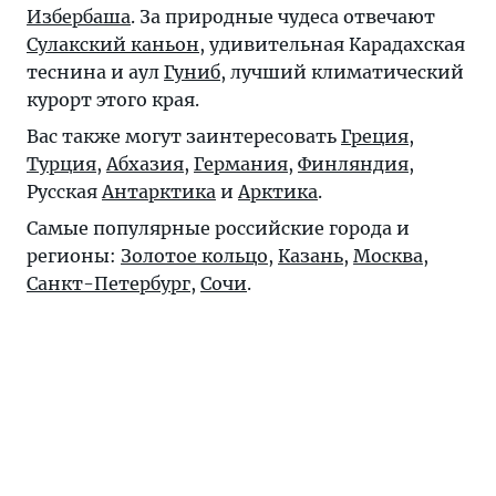
Избербаша
. За природные чудеса отвечают
Сулакский каньон
, удивительная
Карадахская
теснина
и аул
Гуниб
, лучший климатический
курорт этого края.
Вас также могут заинтересовать
Греция
,
Турция
,
Абхазия
,
Германия
,
Финляндия
,
Русская
Антарктика
и
Арктика
.
Самые популярные российские города и
регионы:
Золотое кольцо
,
Казань
,
Москва
,
Санкт-Петербург
,
Сочи
.