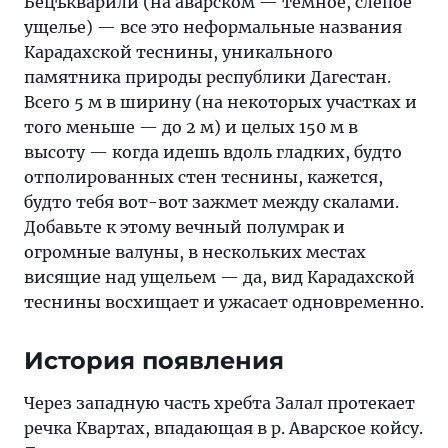
Бецъкварили (на аварском — темное, слепое
ущелье) — все это неформальные названия
Карадахской теснины, уникального
памятника природы республики Дагестан.
Всего 5 м в ширину (на некоторых участках и
того меньше — до 2 м) и целых 150 м в
высоту — когда идешь вдоль гладких, будто
отполированных стен теснины, кажется,
будто тебя вот-вот зажмет между скалами.
Добавьте к этому вечный полумрак и
огромные валуны, в нескольких местах
висящие над ущельем — да, вид Карадахской
теснины восхищает и ужасает одновременно.
История появления
Через западную часть хребта Залал протекает
речка Квартах, впадающая в р. Аварское койсу.