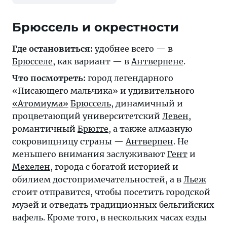
Брюссель и окрестности
Где остановиться:
удобнее всего — в
Брюсселе
, как вариант — в
Антверпене
.
Что посмотреть:
город легендарного
«Писающего мальчика» и удивительного
«Атомиума»
Брюссель
, динамичный и
процветающий университетский
Левен
,
романтичный
Брюгге
, а также алмазную
сокровищницу страны —
Антверпен
. Не
меньшего внимания заслуживают
Гент
и
Мехелен
, города с богатой историей и
обилием достопримечательностей, а в
Льеж
стоит отправится, чтобы посетить городской
музей и отведать традиционных бельгийских
вафель. Кроме того, в нескольких часах езды