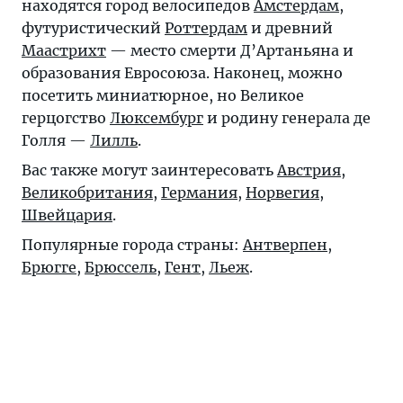
находятся город велосипедов
Амстердам
,
футуристический
Роттердам
и древний
Маастрихт
— место смерти Д’Артаньяна и
образования Евросоюза. Наконец, можно
посетить миниатюрное, но Великое
герцогство
Люксембург
и родину генерала де
Голля —
Лилль
.
Вас также могут заинтересовать
Австрия
,
Великобритания
,
Германия
,
Норвегия
,
Швейцария
.
Популярные города страны:
Антверпен
,
Брюгге
,
Брюссель
,
Гент
,
Льеж
.