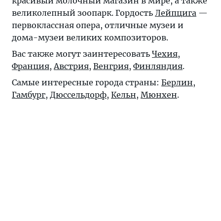
красивый молочный магазин в мире, а также
великолепный зоопарк. Гордость
Лейпцига
—
первоклассная опера, отличные музеи и
дома-музеи великих композиторов.
Вас также могут заинтересовать
Чехия
,
Франция
,
Австрия
,
Венгрия
,
Финляндия
.
Самые интересные города страны:
Берлин
,
Гамбург
,
Дюссельдорф
,
Кельн
,
Мюнхен
.