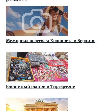
Мемориал жертвам Холокоста в Берлине
Блошиный рынок в Тиргартене