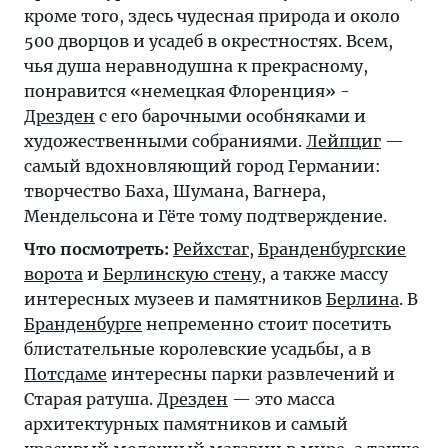
кроме того, здесь чудесная природа и около
500 дворцов и усадеб в окрестностях. Всем,
чья душа неравнодушна к прекрасному,
понравится «немецкая Флоренция» -
Дрезден
с его барочными особняками и
художественными собраниями.
Лейпциг
—
самый вдохновляющий город Германии:
творчество Баха, Шумана, Вагнера,
Мендельсона и Гёте тому подтверждение.
Что посмотреть:
Рейхстаг
,
Бранденбургские
ворота
и
Берлинскую стену
, а также массу
интересных музеев и памятников
Берлина
. В
Бранденбурге
непременно стоит посетить
блистательные королевские усадьбы, а в
Потсдаме
интересны парки развлечений и
Старая ратуша.
Дрезден
— это масса
архитектурных памятников и самый