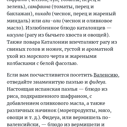
зелень),
самфаина
(томаты, перец и
баклажан),
пикада
(чеснок, перец и жареный
миндаль) или
али-оли
(чеснок и оливковое
масло). Излюбленное блюдо каталонцев —
касуэла
(рагу из бычьего хвоста и овощей).
Также повара Каталонии впечталяют рагу из
свиных голов и ножек, густой и ароматной
ухой из морского черта и жареными
колбасками с белой фасолью.
Если вам посчастливится посетить
Валенсию
,
отведайте знаменитую паэлью и
фидеуа
.
Настоящая испанская паэлья — блюдо из
риса, подкрашенного шафраном, с
добавлением оливкового масла, а также
различных начинок (морепродукты, мясо,
овощи и т. д.). Фидеуа, или вермишель по-
валенсийски, — блюдо из вермишели и