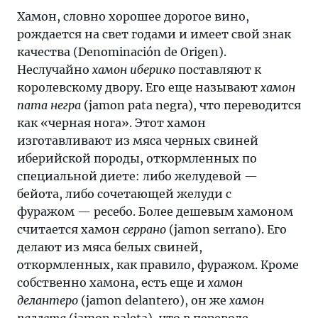
Хамон, словно хорошее дорогое вино,
рождается на свет годами и имеет свой знак
качества (Denominación de Origen).
Неслучайно
хамон иберико
поставляют к
королевскому двору. Его еще называют
хамон
пата негра
(jamon pata negra), что переводится
как «черная нога». Этот хамон
изготавливают из мяса черных свиней
иберийской породы, откормленных по
специальной диете: либо желудевой —
бейота, либо сочетающей желуди с
фуражом — ресебо. Более дешевым хамоном
считается хамон
серрано
(jamon serrano). Его
делают из мяса белых свиней,
откормленных, как правило, фуражом. Кроме
собственно хамона, есть еще и
хамон
делантеро
(jamon delantero), он же
хамон
паллета
(jamon paleta), что в переводе