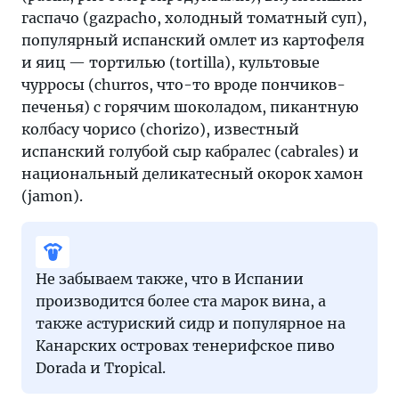
гаспачо (gazpacho, холодный томатный суп),
популярный испанский омлет из картофеля
и яиц — тортилью (tortilla), культовые
чурросы (churros, что-то вроде пончиков-
печенья) с горячим шоколадом, пикантную
колбасу чорисо (chorizo), известный
испанский голубой сыр кабралес (cabrales) и
национальный деликатесный окорок хамон
(jamon).
Не забываем также, что в Испании
производится более ста марок вина, а
также астуриский сидр и популярное на
Канарских островах тенерифское пиво
Dorada и Tropical.