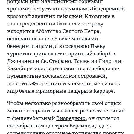
рощами или извилистыми горными
тропами, без устали восхищаясь безупречной
красотой здешних пейзажей. К тому же в
непосредственной близости к городу
находится Аббатство Святого Петра,
основанное еще в 8 веке монахами-
бенедиктинцами, а в соседнюю Пьеву
туристов привлекает старинный собор Св.
Джованни и Св. Стефано. Также из Лидо-ди-
Камайоре можно отправиться в небольшое
путешествие тосканскими островами,
посетить Флоренции и знаменитые на весь
мир белые мраморные пещеры в Карраре.
Чтобы несколько разнообразить свой отдых
можно отправиться в более респектабельный
и фешенебельный
Виареджио
, он является
своеобразным центром Версилии, здесь
сосредоточено огромное количество дорогих