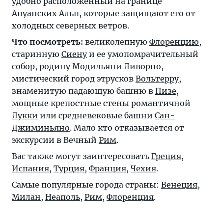
удобно расположенный на границе
Апуанских Альп, которые защищают его от
холодных северных ветров.
Что посмотреть:
великолепную
Флоренцию
,
старинную
Сиену
и ее умопомрачительный
собор, родину Модильяни
Ливорно
,
мистический город этрусков
Вольтерру
,
знаменитую падающую башню в
Пизе
,
мощные крепостные стены романтичной
Лукки
или средневековые башни
Сан-
Джиминьяно
. Мало кто отказывается от
экскурсии в Вечный
Рим
.
Вас также могут заинтересовать
Греция
,
Испания
,
Турция
,
Франция
,
Чехия
.
Самые популярные города страны:
Венеция
,
Милан
,
Неаполь
,
Рим
,
Флоренция
.