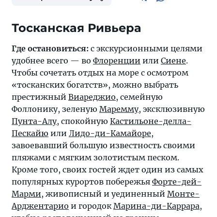
Тосканская Ривьера
Где остановиться:
с экскурсионными целями
удобнее всего — во
Флоренции
или
Сиене
.
Чтобы сочетать отдых на море с осмотром
«тосканских богатств», можно выбрать
престижный
Виареджио
, семейную
Фоллонику, зеленую
Маремму
, эксклюзивную
Пунта-Алу
, спокойную
Кастильоне-делла-
Пескайю
или
Лидо-ди-Камайоре
,
завоевавший большую известность своими
пляжами с мягким золотистым песком.
Кроме того, своих гостей ждет один из самых
популярных курортов побережья
Форте-дей-
Марми
, живописный и уединенный
Монте-
Арджентарио
и городок
Марина-ди-Каррара
,