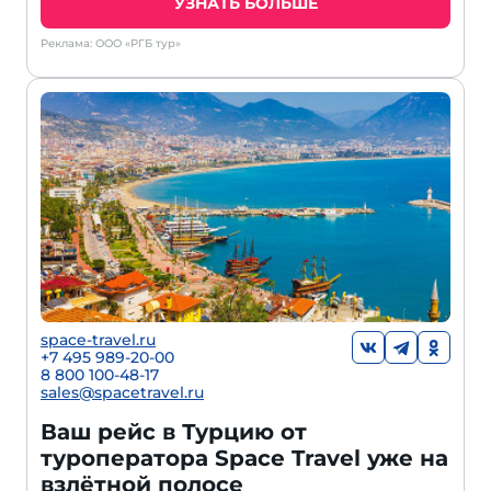
УЗНАТЬ БОЛЬШЕ
Реклама: ООО «РГБ тур»
space-travel.ru
+7 495 989-20-00
8 800 100-48-17
sales@spacetravel.ru
Ваш рейс в Турцию от
туроператора Space Travel уже на
взлётной полосе