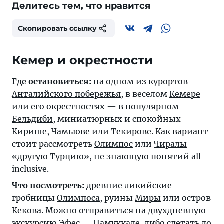
Делитесь тем, что нравится
Скопировать ссылку
Кемер и окрестности
Где остановиться:
на одном из курортов
Анталийского побережья
, в веселом
Кемере
или его окрестностях — в популярном
Бельдиби
, миниатюрных и спокойных
Кирише
,
Чамьюве
или
Текирове
. Как вариант
стоит рассмотреть
Олимпос
или
Чиралы
—
«другую Турцию», не знающую понятий all
inclusive.
Что посмотреть:
древние ликийские
гробницы
Олимпоса
, руины
Миры
или остров
Кекова
. Можно отправиться на двухдневную
экскурсию
Эфес
—
Памуккале
, либо слетать до