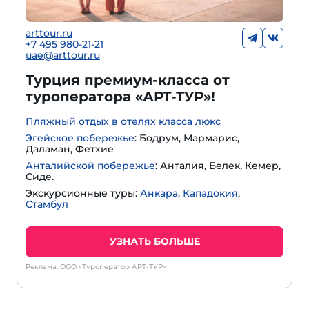
arttour.ru
+
7 495 980-21-21
uae@arttour.ru
Турция премиум-класса от
туроператора «АРТ-ТУР»!
Пляжный отдых в отелях класса люкс
Эгейское побережье
: Бодрум, Мармарис,
Даламан, Фетхие
Анталийской побережье
: Анталия, Белек, Кемер,
Сиде.
Экскурсионные туры:
Анкара
,
Кападокия
,
Стамбул
УЗНАТЬ БОЛЬШЕ
Реклама: ООО «Туроператор АРТ-ТУР»