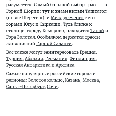
разумеется! Самый большой выбор трасс — в
Горной Шории
: тут и знаменитый
Таштагол
(он же Шерегеш), и
Междуреченск
с его
горами
Югус
и
Сыркаши
. Чуть ближе к
столице, городу Кемерово, находятся
Танай
и
Гора Золотая
. Особняком держатся трассы
живописной
Горной Саланги
.
Вас также могут заинтересовать
Греция
,
Турция
,
Абхазия
,
Германия
,
Финляндия
,
Русская
Антарктика
и
Арктика
.
Самые популярные российские города и
регионы:
Золотое кольцо
,
Казань
,
Москва
,
Санкт-Петербург
,
Сочи
.