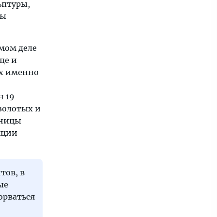
ьптуры,
ны
амом деле
ще и
их именно
н 19
золотых и
щницы
кции
тов, в
ые
орваться