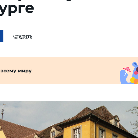
урге
Следить
 всему миру