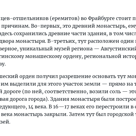
цев-отшельников (еремитов) во Фрайбурге стоит п
 причинам. Во-первых, это древний монастырь, ем
 здесь сохранились древние части здания, в том чис
двора монастыря. В-третьих, тут расположен один 
верное, уникальный музей региона — Августински
инскому монашескому ордену, региональной исто
ву.
еский орден получил разрешение основать тут мо
и им выделили для этого участок земли — прямо на 
дороге (по ней, соответственно, возили соль — эт
вая дорога города). Здания монастыря были постро
едующего, 14 века. В 16—17 веках его перестроили в
8 века монастырь закрыли. Затем тут был городской 
зей.