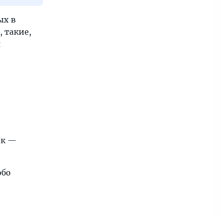
ых в
 такие,
я
ик —
обо