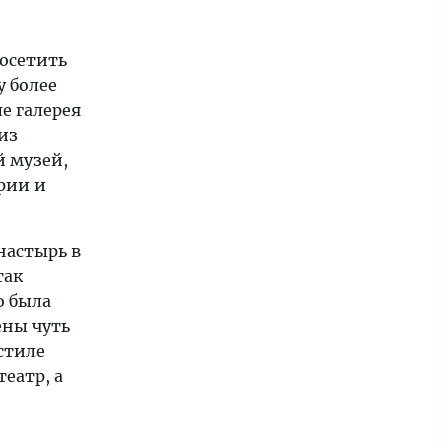
осетить
у более
ле галерея
из
й музей,
рии и
настырь в
так
о была
ены чуть
 стиле
театр, а