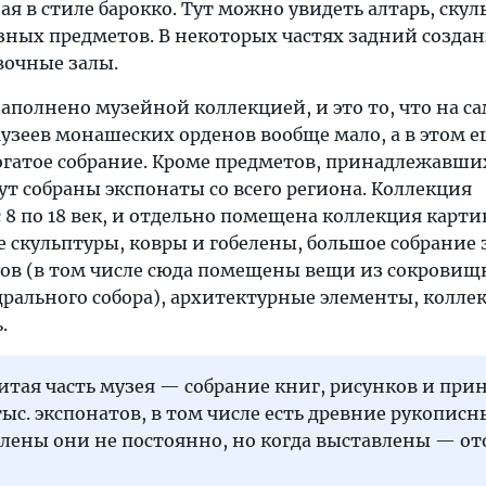
я в стиле барокко. Тут можно увидеть алтарь, скул
зных предметов. В некоторых частях задний созда
вочные залы.
аполнено музейной коллекцией, и это то, что на с
узеев монашеских орденов вообще мало, а в этом е
огатое собрание. Кроме предметов, принадлежавш
т собраны экспонаты со всего региона. Коллекция
 8 по 18 век, и отдельно помещена коллекция карти
 скульптуры, ковры и гобелены, большое собрание 
ов (в том числе сюда помещены вещи из сокрови
дрального собора), архитектурные элементы, колле
.
тая часть музея — собрание книг, рисунков и прин
тыс. экспонатов, в том числе есть древние рукописн
лены они не постоянно, но когда выставлены — от