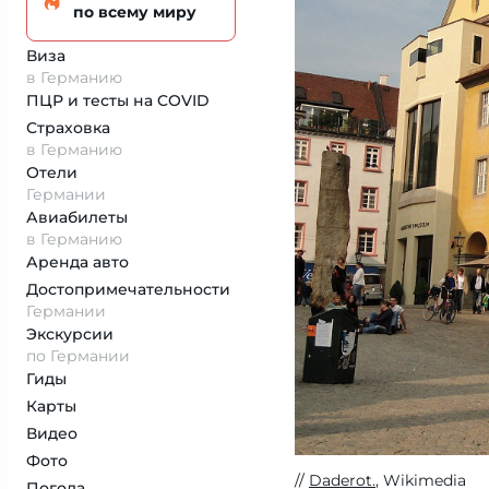
по всему миру
Виза
в Германию
ПЦР и тесты на COVID
Страховка
в Германию
Отели
Германии
Авиабилеты
в Германию
Аренда авто
Достопримеча­тельности
Германии
Экскурсии
по Германии
Гиды
Карты
Видео
Фото
Daderot.
, Wikimedia
Погода