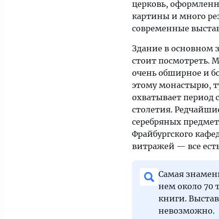
церковь, оформленна
картины и много ре
современные выста
Здание в основном з
стоит посмотреть. М
очень обширное и б
этому монастырю, ту
охватывает период с
столетия. Редчайшие
серебряных предмет
Фрайбургского кафе
витражей — все есть
Самая знамени
нем около 70 
книги. Выстав
невозможно.