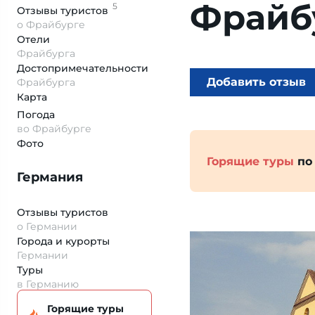
Фрайб
5
Отзывы
туристов
о Фрайбурге
Отели
Фрайбурга
Достопримеча­тельности
Добавить отзыв
Фрайбурга
Карта
Погода
во Фрайбурге
Фото
Горящие туры
по
Германия
Отзывы туристов
о Германии
Города и курорты
Германии
Туры
в Германию
Горящие туры