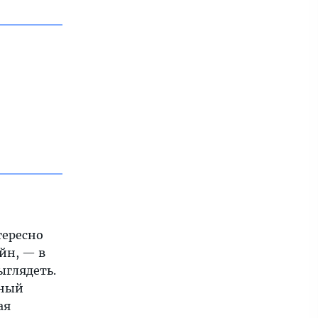
тересно
йн, — в
ыглядеть.
нный
ая