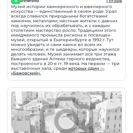
9
отлично
1 отзыв
Музей истории камнерезного и ювелирного
искусства — единственный в своем роде. Урал
всегда славился природными богатствами:
камнями, металлами; местные жители с давних
пор научились их обрабатывать, и с каждым
столетием мастерство росло. Традициям этого
имиджевого промысла региона и посвящен
музей, открытый в Екатеринбурге в 1992 г. Тут
можно увидеть и сами камни во всем их
многообразии, и те шедевры, которые научился
делать человек. Музей занимает все три этажа
бывшего здания Аптеки горного ведомства,
построенного в 20-е гг. 19 века. На первом — три
выставочных зала, среди
которых один —
«Бажовский».