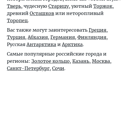
Тверь
, чудесную
Старицу
, уютный
Торжок
,
древний
Осташков
или неторопливый
Торопец
.
Вас также могут заинтересовать
Греция
,
Турция
,
Абхазия
,
Германия
,
Финляндия
,
Русская
Антарктика
и
Арктика
.
Самые популярные российские города и
регионы:
Золотое кольцо
,
Казань
,
Москва
,
Санкт-Петербург
,
Сочи
.