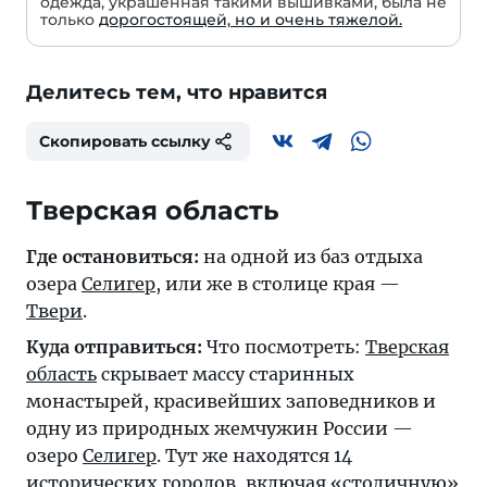
одежда, украшенная такими вышивками, была не
только
дорогостоящей, но и очень тяжелой.
Делитесь тем, что нравится
Скопировать ссылку
Тверская область
Где остановиться:
на одной из баз отдыха
озера
Селигер
, или же в столице края —
Твери
.
Куда отправиться:
Что посмотреть:
Тверская
область
скрывает массу старинных
монастырей, красивейших заповедников и
одну из природных жемчужин России —
озеро
Селигер
. Тут же находятся 14
исторических городов, включая «столичную»