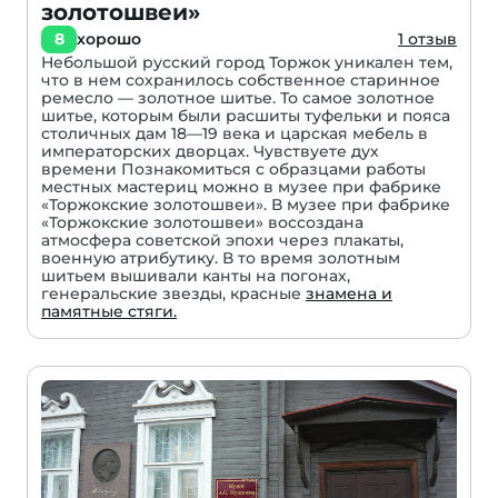
золотошвеи»
8
хорошо
1 отзыв
Небольшой русский город Торжок уникален тем,
что в нем сохранилось собственное старинное
ремесло — золотное шитье. То самое золотное
шитье, которым были расшиты туфельки и пояса
столичных дам 18—19 века и царская мебель в
императорских дворцах. Чувствуете дух
времени Познакомиться с образцами работы
местных мастериц можно в музее при фабрике
«Торжокские золотошвеи». В музее при фабрике
«Торжокские золотошвеи» воссоздана
атмосфера советской эпохи через плакаты,
военную атрибутику. В то время золотным
шитьем вышивали канты на погонах,
генеральские звезды, красные
знамена и
памятные стяги.