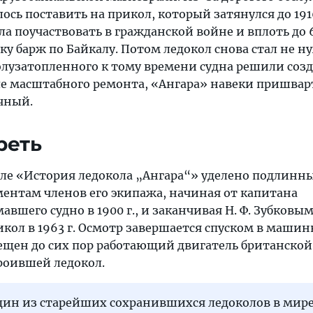
лось поставить на прикол, который затянулся до 1916
ела поучаствовать в гражданской войне и вплоть до 6
у барж по Байкалу. Потом ледокол снова стал не ну
 полузатопленного к тому времени судна решили соз
осле масштабного ремонта, «Ангара» навеки пришвар
чный.
реть
еле «История ледокола „Ангара“» уделено подлинн
ентам членов его экипажа, начиная от капитана
авшего судно в 1900 г., и заканчивая Н. Ф. Зубковым
кол в 1963 г. Осмотр завершается спуском в машин
мещен до сих пор работающий двигатель британско
троившей ледокол.
дин из старейших сохранившихся ледоколов в мире