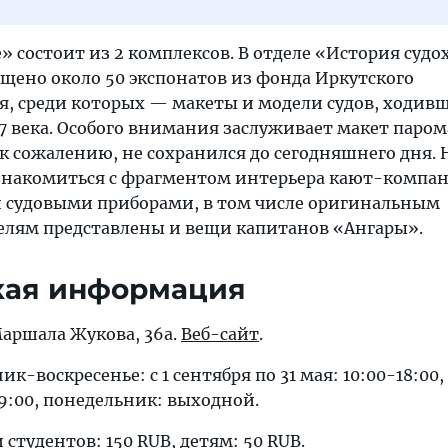
» состоит из 2 комплексов. В отделе «История судо
ещено около 50 экспонатов из фонда Иркутского
ея, среди которых — макеты и модели судов, ходив
17 века. Особого внимания заслуживает макет паром
к сожалению, не сохранился до сегодняшнего дня. 
накомиться с фрагментом интерьера кают-компан
 судовыми приборами, в том числе оригинальным
елям представлены и вещи капитанов «Ангары».
кая информация
 Маршала Жукова, 36а.
Веб-сайт
.
к-воскресенье: с 1 сентября по 31 мая: 10:00-18:00,
-19:00, понедельник: выходной.
 студентов: 150 RUB, детям: 50 RUB.