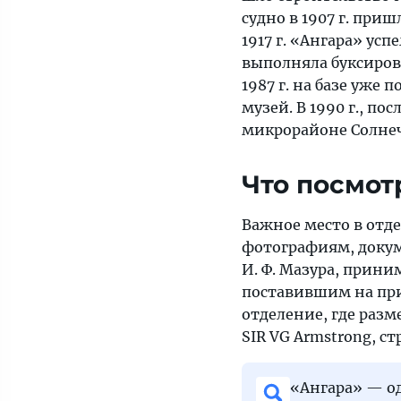
судно в 1907 г. приш
1917 г. «Ангара» усп
выполняла буксировк
1987 г. на базе уже
музей. В 1990 г., п
микрорайоне Солне
Что посмот
Важное место в отд
фотографиям, докум
И. Ф. Мазура, приним
поставившим на при
отделение, где раз
SIR VG Armstrong, с
«Ангара» — о