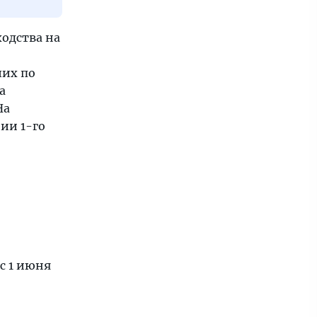
ходства на
ших по
а
На
ии 1-го
 с 1 июня