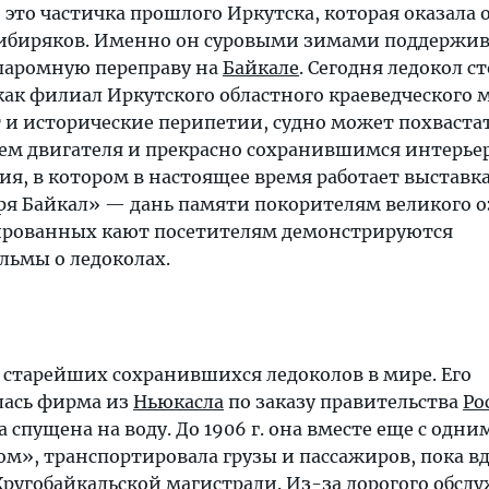
это частичка прошлого Иркутска, которая оказала
ибиряков. Именно он суровыми зимами поддержив
паромную переправу на
Байкале
. Сегодня ледокол с
как филиал Иркутского областного краеведческого м
т и исторические перипетии, судно может похваста
ем двигателя и прекрасно сохранившимся интерье
я, в котором в настоящее время работает выставк
ря Байкал» — дань памяти покорителям великого оз
ированных кают посетителям демонстрируются
ьмы о ледоколах.
 старейших сохранившихся ледоколов в мире. Его
лась фирма из
Ньюкасла
по заказу правительства
Ро
а спущена на воду. До 1906 г. она вместе еще с одни
м», транспортировала грузы и пассажиров, пока вд
Кругобайкальской магистрали. Из-за дорогого обсл