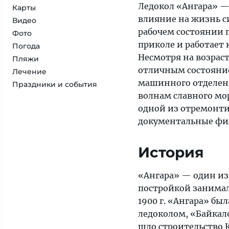
Ледокол «Ангара» — 
Карты
влияние на жизнь с
Видео
рабочем состоянии 
Фото
приколе и работает 
Погода
Несмотря на возрас
Пляжи
отличным состояни
Лечение
машинного отделени
Праздники и события
волнам славного мо
одной из отремонт
документальные фил
История
«Ангара» — один из
постройкой занима
1900 г. «Ангара» был
ледоколом, «Байкало
шло строительство 