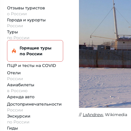
Отзывы туристов
о России
Города и курорты
России
Туры
по России
Горящие туры
по России
ПЦР и тесты на COVID
Отели
России
Авиабилеты
в Россию
Аренда авто
Достопримеча­тельности
России
LxAndrew
, Wikimedia
Экскурсии
по России
Гиды