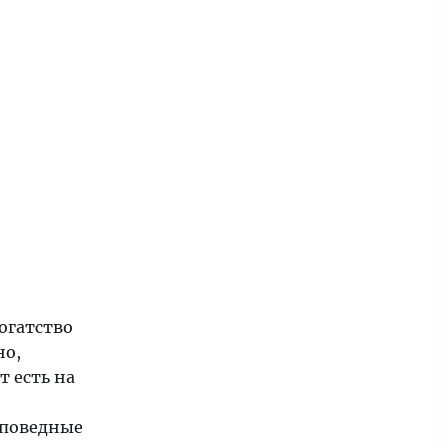
огатство
о,
т есть на
аповедные