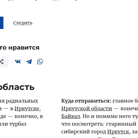
Следить
то нравится
область
ля радиальных
Куда отправиться:
главное б
ти — в
Иркутске
,
Иркутской области
— конечн
де — конечно, в
Байкал
. Но и помимо него ту
или турбаз
что посмотреть: старинный
сибирский город
Иркутск
, з