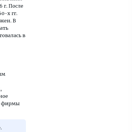
 г. После
0-х гг.
жен. В
дать
товалась в
ым
,
ное
й фирмы
.