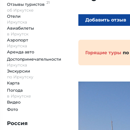
21
Отзывы
туристов
об Иркутске
Отели
Добавить отзыв
Иркутска
Авиабилеты
в Иркутск
Аэропорт
Иркутска
Аренда авто
Горящие туры
по
Достопримеча­тельности
Иркутска
Экскурсии
по Иркутску
Карта
Погода
в Иркутске
Видео
Фото
Россия