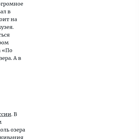
 огромное
ал в
тоит на
узея.
ться
ром
а «По
ера. А в
ссии
. В
м
оль озера
уживания