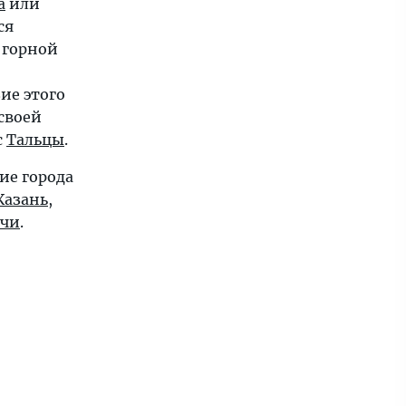
а
или
ся
 горной
ие этого
 своей
с
Тальцы
.
ие города
Казань
,
очи
.