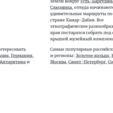
земли вокруг
Усть-Баргузин
Слюдянка
, откуда начинают
удивительные маршруты по
стране Хамар-Дабан. Все
этнографическое разнообраз
края постарался собрать под
крышей музейный комплек
нтересовать
Самые популярные российск
азия
,
Германия
,
и регионы:
Золотое кольцо
,
Антарктика
и
Москва
,
Санкт-Петербург
,
С