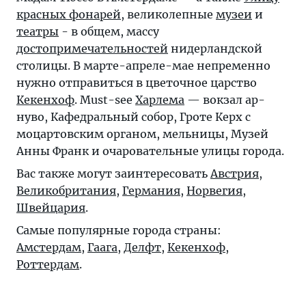
красных фонарей
, великолепные
музеи
и
театры
- в общем, массу
достопримечательностей
нидерландской
столицы. В марте-апреле-мае непременно
нужно отправиться в цветочное царство
Кекенхоф
. Must-see
Харлема
— вокзал ар-
нуво, Кафедральный собор, Гроте Керх с
моцартовским органом, мельницы, Музей
Анны Франк и очаровательные улицы города.
Вас также могут заинтересовать
Австрия
,
Великобритания
,
Германия
,
Норвегия
,
Швейцария
.
Самые популярные города страны:
Амстердам
,
Гаага
,
Делфт
,
Кекенхоф
,
Роттердам
.