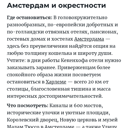
Амстердам и окрестности
Где остановиться:
В головокружительно
разнообразных, по-европейски добротных и
по-голландски отвязных отелях, пансионах,
гостевых домах и хостелах
Амстердама
—
здесь без преувеличения найдётся опция на
любую толщину кошелька и широту души.
Учтите: в дни работы Кекенхофа отели нужно
заказывать заранее. Приверженцам более
спокойного образа жизни посоветуем
остановиться в
Харлеме
— всего 20 км от
столицы, благословенная тишина и масса
интересных достопримечательностей.
Что посмотреть:
Каналы и 600 мостов,
исторические улочки и уютные площади,
Королевский дворец, Новую церковь и музей
Мадам Тюссо в Амстердаме — а также
Улицу