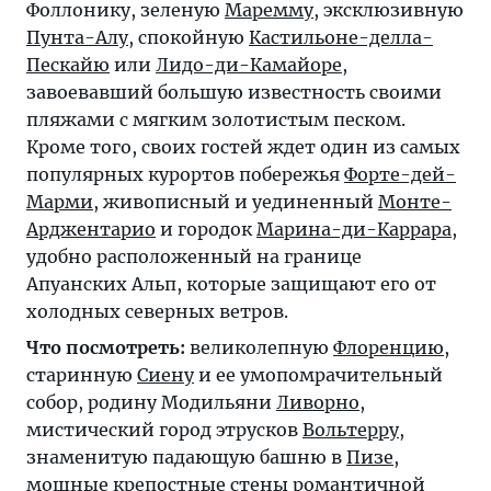
Фоллонику, зеленую
Маремму
, эксклюзивную
Пунта-Алу
, спокойную
Кастильоне-делла-
Пескайю
или
Лидо-ди-Камайоре
,
завоевавший большую известность своими
пляжами с мягким золотистым песком.
Кроме того, своих гостей ждет один из самых
популярных курортов побережья
Форте-дей-
Марми
, живописный и уединенный
Монте-
Арджентарио
и городок
Марина-ди-Каррара
,
удобно расположенный на границе
Апуанских Альп, которые защищают его от
холодных северных ветров.
Что посмотреть:
великолепную
Флоренцию
,
старинную
Сиену
и ее умопомрачительный
собор, родину Модильяни
Ливорно
,
мистический город этрусков
Вольтерру
,
знаменитую падающую башню в
Пизе
,
мощные крепостные стены романтичной