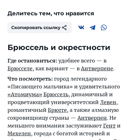
Делитесь тем, что нравится
Скопировать ссылку
Брюссель и окрестности
Где остановиться:
удобнее всего — в
Брюсселе
, как вариант — в
Антверпене
.
Что посмотреть:
город легендарного
«Писающего мальчика» и удивительного
«Атомиума»
Брюссель
, динамичный и
процветающий университетский
Левен
,
романтичный
Брюгге
, а также алмазную
сокровищницу страны —
Антверпен
. Не
меньшего внимания заслуживают
Гент
и
Мехелен
, города с богатой историей и