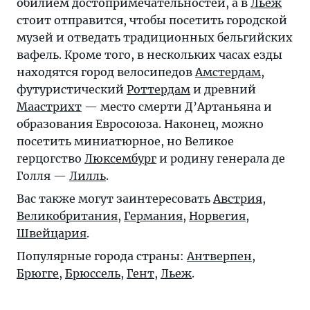
обилием достопримечательностей, а в
Льеж
стоит отправится, чтобы посетить городской
музей и отведать традиционных бельгийских
вафель. Кроме того, в нескольких часах езды
находятся город велосипедов
Амстердам
,
футуристический
Роттердам
и древний
Маастрихт
— место смерти Д’Артаньяна и
образования Евросоюза. Наконец, можно
посетить миниатюрное, но Великое
герцогство
Люксембург
и родину генерала де
Голля —
Лилль
.
Вас также могут заинтересовать
Австрия
,
Великобритания
,
Германия
,
Норвегия
,
Швейцария
.
Популярные города страны:
Антверпен
,
Брюгге
,
Брюссель
,
Гент
,
Льеж
.