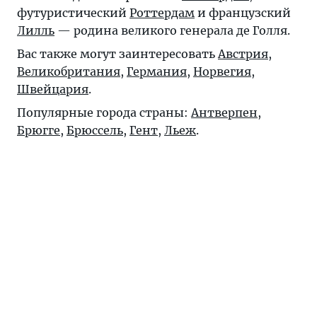
футуристический
Роттердам
и французский
Лилль
— родина великого генерала де Голля.
Вас также могут заинтересовать
Австрия
,
Великобритания
,
Германия
,
Норвегия
,
Швейцария
.
Популярные города страны:
Антверпен
,
Брюгге
,
Брюссель
,
Гент
,
Льеж
.