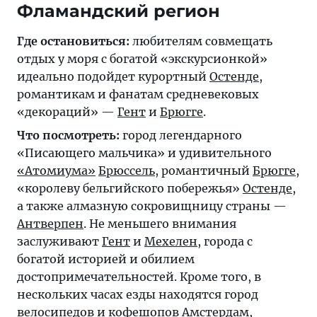
Фламандский регион
Где остановиться:
любителям совмещать
отдых у моря с богатой «экскурсионкой»
идеально подойдет курортный
Остенде
,
романтикам и фанатам средневековых
«декораций» —
Гент
и
Брюгге
.
Что посмотреть:
город легендарного
«Писающего мальчика» и удивительного
«Атомиума»
Брюссель
, романтичный
Брюгге
,
«королеву бельгийского побережья»
Остенде
,
а также алмазную сокровищницу страны —
Антверпен
. Не меньшего внимания
заслуживают
Гент
и
Мехелен
, города с
богатой историей и обилием
достопримечательностей. Кроме того, в
нескольких часах езды находятся город
велосипедов и кофешопов
Амстердам
,