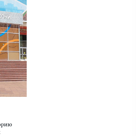
торию
к