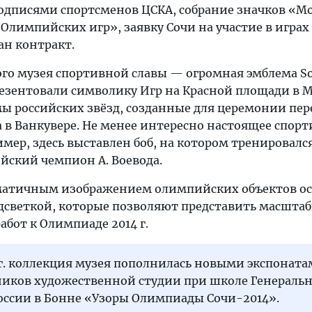
одписями спортсменов ЦСКА, собрание значков «М
 Олимпийских игр», заявку Сочи на участие в играх 
ан контракт.
о музея спортивной славы — огромная эмблема So
презентовали символику Игр на Красной площади в М
ы российских звёзд, созданные для церемонии пер
 в Ванкувере. Не менее интересно настоящее спор
мер, здесь выставлен боб, на котором тренировалс
ский чемпион А. Воевода.
ематичным изображением олимпийских объектов 
дсветкой, которые позволяют представить масшта
бот к Олимпиаде 2014 г.
 г. коллекция музея пополнилась новыми экспоната
ников художественной студии при школе Генеральн
России в Бонне «Узоры Олимпиады Сочи-2014».