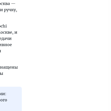
осква —
и ручку,
chi
оскве, и
едачи
тивное
я
оснащены
бы
ми:
ого