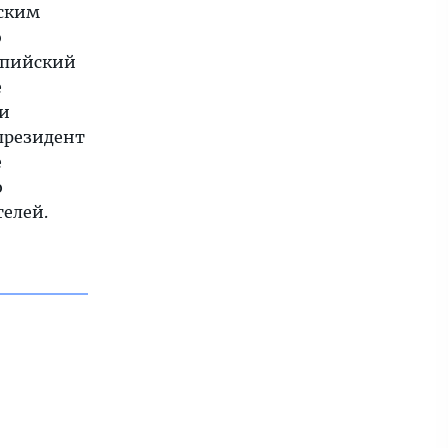
йским
о
мпийский
е
ли
 президент
е
ю
телей.