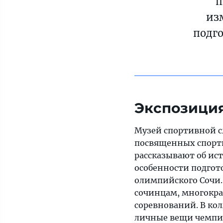
п
из
подг
Экспозици
Музей спортивной с
посвященных спорт
рассказывают об ис
особенности подгот
олимпийского Сочи.
сочинцам, многокр
соревнований. В ко
личные вещи чемпио