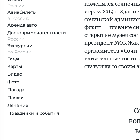
изменялся солнечн
России
играм 2014 г. Здан
Авиабилеты
в Россию
сочинской админис
Аренда авто
флаги — главные с
Достопримеча­тельности
открытие музея сост
России
президент МОК Жак Р
Экскурсии
оргкомитета «Сочи-
по России
влиятельные гости.
Гиды
статуэтку со своим 
Карты
Видео
Фото
Погода
Пляжи
Лечение
С
Праздники и события
воп
в