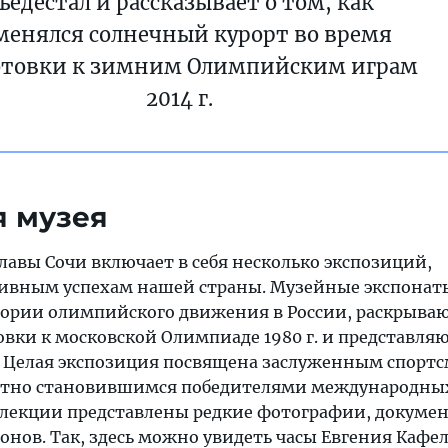
ьедестал и рассказывает о том, как
менялся солнечный курорт во время
отовки к зимним Олимпийским играм
2014 г.
я музея
лавы Сочи включает в себя несколько экспозиций,
ивным успехам нашей страны. Музейные экспонат
тории олимпийского движения в России, раскрыва
овки к московской Олимпиаде 1980 г. и представля
 Целая экспозиция посвящена заслуженным спорт
атно становившимся победителями международны
ллекции представлены редкие фотографии, докуме
нов. Так, здесь можно увидеть часы Евгения Кафе