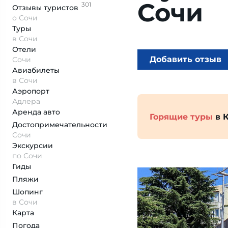
Сочи
301
Отзывы
туристов
о Сочи
Туры
в Сочи
Отели
Добавить отзыв
Сочи
Авиабилеты
в Сочи
Аэропорт
Адлера
Аренда авто
Горящие туры
в 
Достопримеча­тельности
Сочи
Экскурсии
по Сочи
Гиды
Пляжи
Шопинг
в Сочи
Карта
Погода