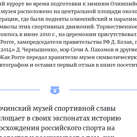
ый курорт во время подготовки к зимним Олимпи
ие музея расположено на центральной площади окол
трации, где были подняты олимпийский и парали
имволы этих спортивных движений. Торжественно
оялось в июне 2010 г., на церемонии присутствова
огге, зампредседателя правительства РФ Д. Козак,
2014» Д. Чернышенко, мэр Сочи А. Пахомов и други
 Жак Рогге передал хранителю музея символическу
автографом и оставил первый отзыв в книге посети
очинский музей спортивной славы
лощает в своих экспонатах историю
осхождения российского спорта на