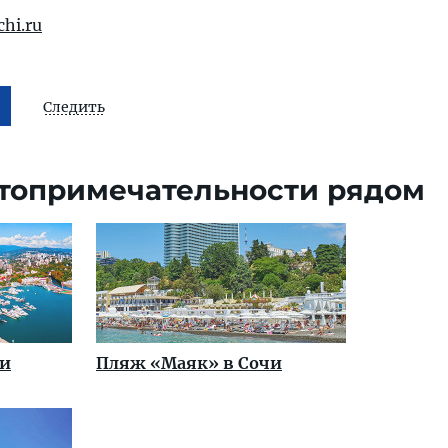
hi.ru
Следить
топримечательности рядом
чи
Пляж «Маяк» в Сочи