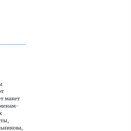
ы
ют
ют макет
сменам-
х
нты,
льникова,