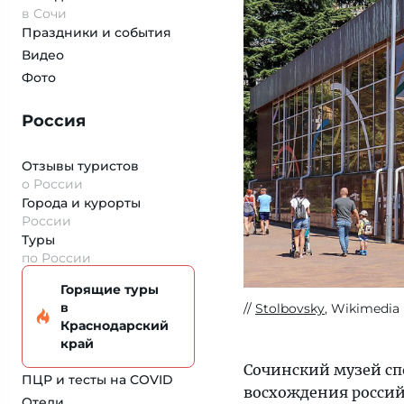
в Сочи
Праздники и события
Видео
Фото
Россия
Отзывы туристов
о России
Города и курорты
России
Туры
по России
Горящие туры
в
Stolbovsky
, Wikimedia
Краснодарский
край
Сочинский музей сп
ПЦР и тесты на COVID
восхождения российс
Отели