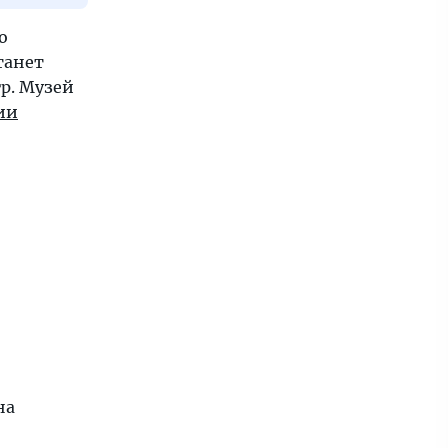
о
танет
р. Музей
ии
на