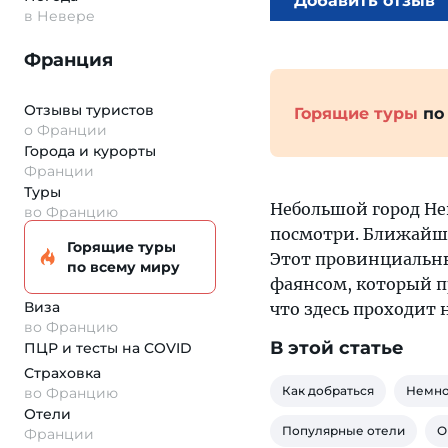
Добавить отзыв
в Невере
Франция
Отзывы туристов
Горящие туры
по
о Франции
Города и курорты
Франции
Туры
Небольшой город Нев
во Францию
посмотри. Ближайши
Горящие туры
Этот провинциальн
по всему миру
фаянсом, который пр
Виза
что здесь проходит 
во Францию
В этой статье
ПЦР и тесты на COVID
Страховка
Как добраться
Немно
во Францию
Отели
Популярные отели
О
Франции