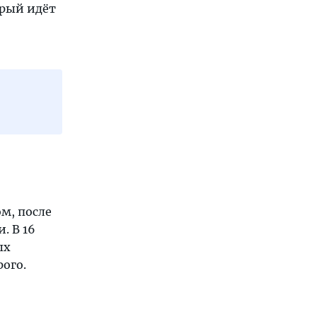
орый идёт
м, после
. В 16
ых
рого.