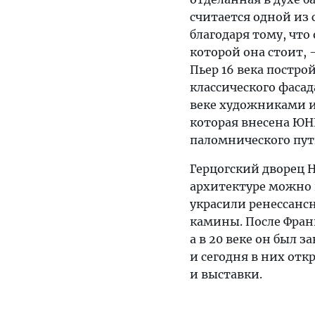
считается одной из
благодаря тому, что
которой она стоит, 
Пьер 16 века постр
классического фаса
веке художниками и
которая внесена ЮНЕ
паломнического пут
Герцогский дворец Н
архитектуре можно 
украсили ренессансн
камины. После Фран
а в 20 веке он был 
и сегодня в них от
и выставки.