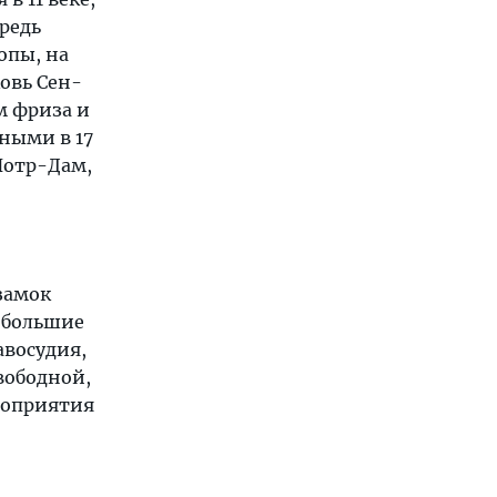
редь
опы, на
ковь Сен-
м фриза и
ными в 17
Нотр-Дам,
замок
ь большие
авосудия,
свободной,
роприятия