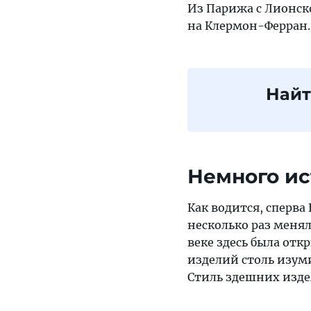
Из Парижа с Лионск
на Клермон-Ферран. 
Найт
Немного и
Как водится, сперва
несколько раз менял
веке здесь была от
изделий столь изуми
Стиль здешних изде