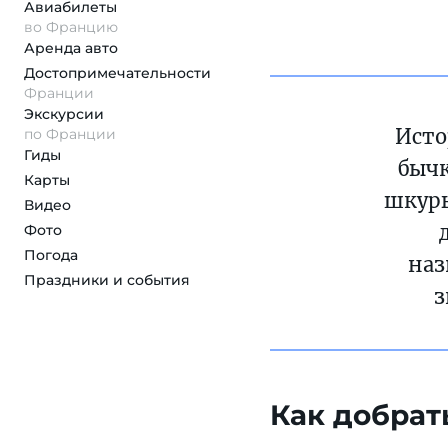
Авиабилеты
во Францию
Аренда авто
Достопримеча­тельности
Франции
Экскурсии
Исто
по Франции
Гиды
бычк
Карты
шкуры
Видео
Фото
Погода
наз
Праздники и события
з
Как добрат