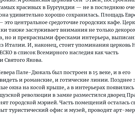
 самых красивых в Бургундии — не в последнюю оче
 она удивительно хорошо сохранилась. Площадь Евр
— это центральное средоточие городских кафе. Цер
ойки также заслуживает внимания не только декоро
да, но и прекрасными фресками интерьера, выписан
з Италии. И, наконец, стоит упоминания церковь 
СКО в список Всемирного наследия как часть
и Святого Якова.
евера Пале-Дюкаль был построен в 15 веке, и в его
видеть и романские, и готические линии. Позднее 
ые окна на косой крыше, а в интерьерах появилис
цузской революции в замке разместился дворец Пр
занят городской мэрией. Часть помещений осталась 
крыт туристический офис и музей, проводят арт-ме