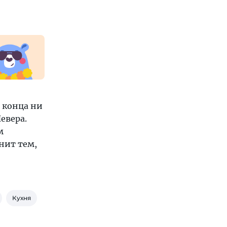
 конца ни
евера.
м
нит тем,
Кухня