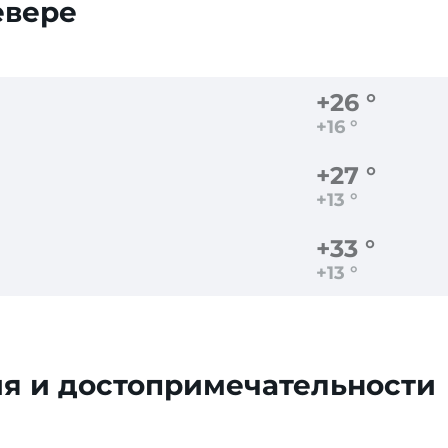
евере
+26 °
+16 °
+27 °
+13 °
+33 °
+13 °
я и достопримечательности