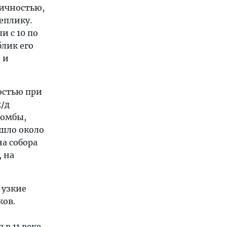
тичностью,
еплику.
и с 10 по
блик его
 и
остью при
/д
бомбы,
ушло около
на собора
 на
 узкие
ков.
в 11 веке,