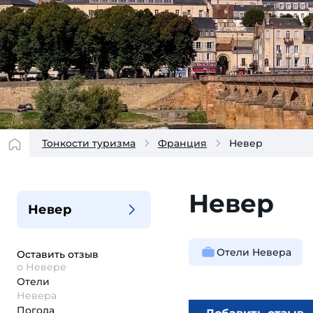
Тонкости туризма
Франция
Невер
Невер
Невер
Отели Невера
Оставить отзыв
о Невере
Отели
Невера
Погода