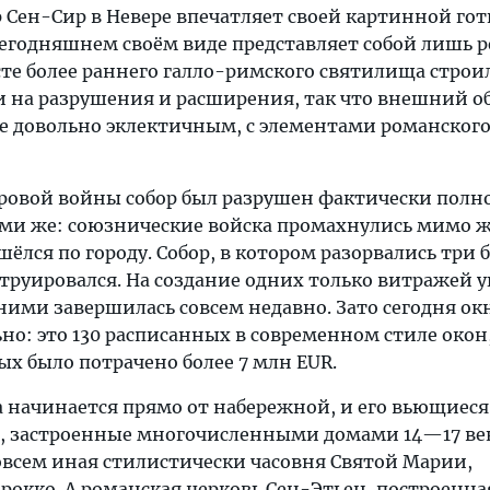
 Сен-Сир в Невере впечатляет своей картинной го
сегодняшнем своём виде представляет собой лишь р
те более раннего галло-римского святилища строил
и на разрушения и расширения, так что внешний о
те довольно эклектичным, с элементами романского
ровой войны собор был разрушен фактически полн
ми же: союзнические войска промахнулись мимо ж
шёлся по городу. Собор, в котором разорвались три 
струировался. На создание одних только витражей 
д ними завершилась совсем недавно. Зато сегодня ок
о: это 130 расписанных в современном стиле окон,
х было потрачено более 7 млн EUR.
а начинается прямо от набережной, и его вьющиеся
ь, застроенные многочисленными домами 14—17 ве
овсем иная стилистически часовня Святой Марии,
рокко. А романская церковь Сен-Этьен, построенная 