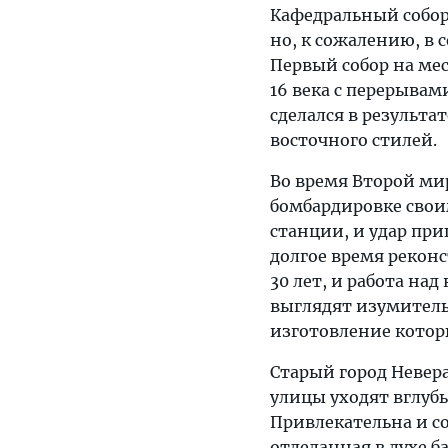
Кафедральный собор
но, к сожалению, в 
Первый собор на мес
16 века с перерывам
сделался в результа
восточного стилей.
Во время Второй ми
бомбардировке свои
станции, и удар при
долгое время рекон
30 лет, и работа на
выглядят изумительн
изготовление которы
Старый город Невер
улицы уходят вглуб
Привлекательна и с
отделанная в духе ба