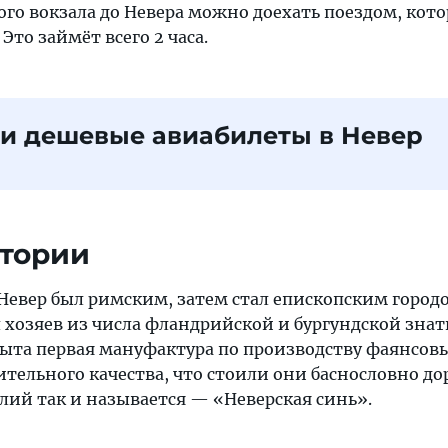
ого вокзала до Невера можно доехать поездом, кот
Это займёт всего 2 часа.
и дешевые авиабилеты в Невер
стории
 Невер был римским, затем стал епископским городо
 хозяев из числа фландрийской и бургундской знати
крыта первая мануфактура по производству фаянсов
тельного качества, что стоили они баснословно до
лий так и называется — «Неверская синь».