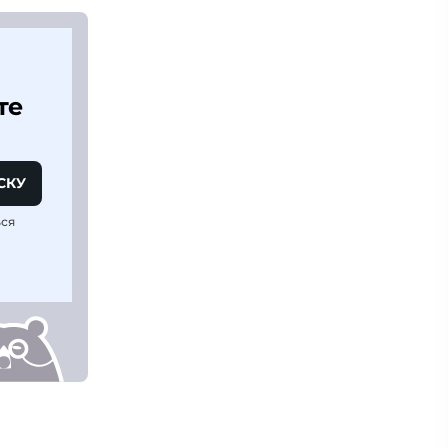
те
СКУ
ься