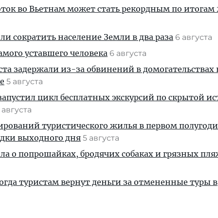
ток во Вьетнам может стать рекордным по итогам 
и сократить население Земли в два раза
6 августа
амого уставшего человека
6 августа
ста задержали из-за обвинений в домогательствах
е
5 августа
апустил цикл бесплатных экскурсий по скрытой и
 августа
ирований туристического жилья в первом полугод
здки выходного дня
5 августа
ала о попрошайках, бродячих собаках и грязных пля
когда туристам вернут деньги за отмененные туры в