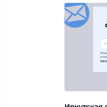
Кон
в л
рас
Иркутская 