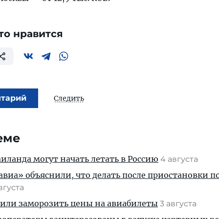
то нравится
нтарий
Следить
еме
ланда могут начать летать в Россию
4 августа
иа» объяснили, что делать после приостановки п
августа
жили заморозить цены на авиабилеты
3 августа