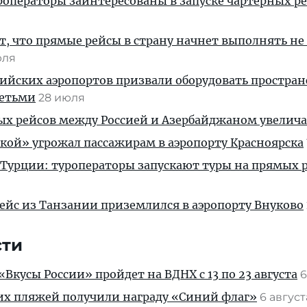
операторы заинтересованы в запуске чартерных ре
, что прямые рейсы в страну начнет выполнять не
юля
ийских аэропортов призвали оборудовать простра
детьми
28 июля
ых рейсов между Россией и Азербайджаном увелич
кой» угрожал пассажирам в аэропорту Красноярска
 Турции: туроператоры запускают туры на прямых р
ейс из Танзании приземлился в аэропорту Внуково
сти
Вкусы России» пройдет на ВДНХ с 13 по 23 августа
6
их пляжей получили награду «Синий флаг»
6 авгус