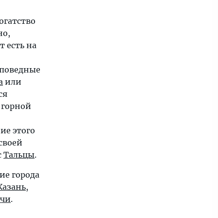
огатство
о,
т есть на
аповедные
а
или
ся
 горной
ие этого
 своей
с
Тальцы
.
ие города
Казань
,
очи
.