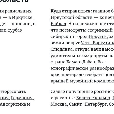
ля радиальных
Куда отправиться:
главное б
ти — в
Иркутске
,
Иркутской области
— конечн
де — конечно, в
Байкал
. Но и помимо него ту
или турбаз
что посмотреть: старинный
сибирский город
Иркутск
, з
земли вокруг
Усть-Баргузин
Слюдянка
, откуда начинают
удивительные маршруты по
стране Хамар-Дабан. Все
этнографическое разнообраз
края постарался собрать под
крышей музейный комплек
нтересовать
Самые популярные российск
азия
,
Германия
,
и регионы:
Золотое кольцо
,
Антарктика
и
Москва
,
Санкт-Петербург
,
С