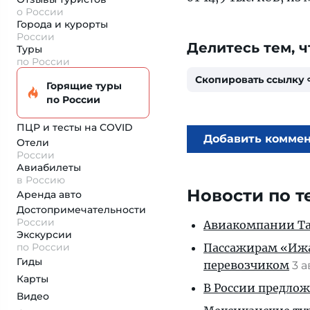
о России
Города и курорты
России
Делитесь тем, ч
Туры
по России
Скопировать ссылку
Горящие туры
по России
ПЦР и тесты на COVID
Добавить комме
Отели
России
Авиабилеты
в Россию
Новости по т
Аренда авто
Достопримеча­тельности
России
Авиакомпании Таи
Экскурсии
по России
Пассажирам «Ижав
Гиды
перевозчиком
3 
Карты
В России предло
Видео