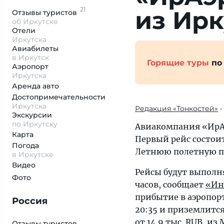
21
из Ирк
Отзывы
туристов
об Иркутске
Отели
Иркутска
Авиабилеты
в Иркутск
Горящие туры
по
Аэропорт
Иркутска
Аренда авто
Достопримеча­тельности
Иркутска
Редакция «Тонкостей»
•
Экскурсии
по Иркутску
Авиакомпания «ИрАэ
Карта
Первый рейс состоитс
Погода
Летнюю полетную пр
в Иркутске
Видео
Рейсы будут выполня
Фото
часов, сообщает
«Ин
прибытие в аэропорт
Россия
20:35 и приземлится
от 14,9 тыс. RUB, из
Отзывы туристов