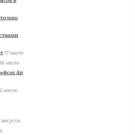
йсов в
 только
нствами
ат
17 июля
16 июля
ейсах Air
2 июля
 августа
та