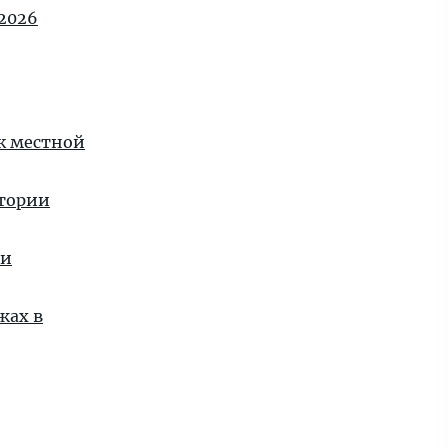
2026
 к местной
стории
ии
жах в