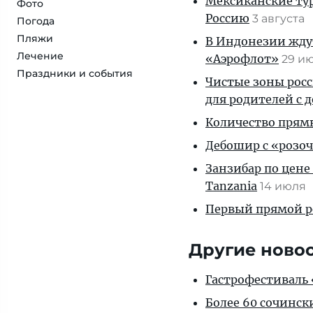
Мексиканские тур
Фото
Россию
3 августа
Погода
Пляжи
В Индонезии ждут
Лечение
«Аэрофлот»
29 и
Праздники и события
Чистые зоны росс
для родителей с 
Количество прям
Дебошир с «розоч
Занзибар по цене
Tanzania
14 июля
Первый прямой р
Другие ново
Гастрофестиваль «
Более 60 сочинск