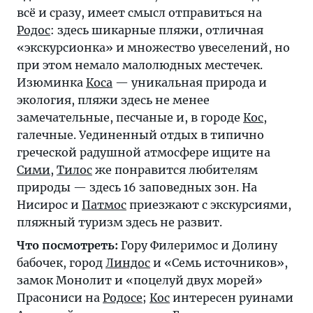
всё и сразу, имеет смысл отправиться на
Родос
: здесь шикарные пляжи, отличная
«экскурсионка» и множество увеселений, но
при этом немало малолюдных местечек.
Изюминка
Коса
— уникальная природа и
экология, пляжи здесь не менее
замечательные, песчаные и, в городе
Кос
,
галечные. Уединенный отдых в типично
греческой радушной атмосфере ищите на
Сими
,
Тилос
же понравится любителям
природы — здесь 16 заповедных зон. На
Нисирос и
Патмос
приезжают с экскурсиями,
пляжный туризм здесь не развит.
Что посмотреть:
Гору Филеримос и Долину
бабочек, город
Линдос
и «Семь источников»,
замок Монолит и «поцелуй двух морей»
Прасониси на
Родосе
;
Кос
интересен руинами