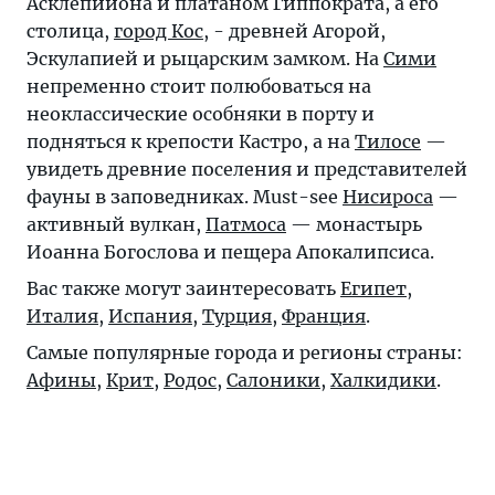
Асклепийона и платаном Гиппократа, а его
столица,
город Кос
, - древней Агорой,
Эскулапией и рыцарским замком. На
Сими
непременно стоит полюбоваться на
неоклассические особняки в порту и
подняться к крепости Кастро, а на
Тилосе
—
увидеть древние поселения и представителей
фауны в заповедниках. Must-see
Нисироса
—
активный вулкан,
Патмоса
— монастырь
Иоанна Богослова и пещера Апокалипсиса.
Вас также могут заинтересовать
Египет
,
Италия
,
Испания
,
Турция
,
Франция
.
Самые популярные города и регионы страны:
Афины
,
Крит
,
Родос
,
Салоники
,
Халкидики
.