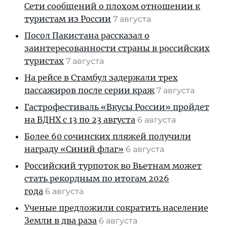
Сети сообщений о плохом отношении к
туристам из России
7 августа
Посол Пакистана рассказал о
заинтересованности страны в российских
туристах
7 августа
На рейсе в Стамбул задержали трех
пассажиров после серии краж
7 августа
Гастрофестиваль «Вкусы России» пройдет
на ВДНХ с 13 по 23 августа
6 августа
Более 60 сочинских пляжей получили
награду «Синий флаг»
6 августа
Российский турпоток во Вьетнам может
стать рекордным по итогам 2026
года
6 августа
Ученые предложили сократить население
Земли в два раза
6 августа