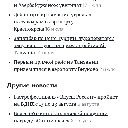
и Азербайджаном увеличат
17 июля
Дебошир с «розочкой» угрожал
пассажирам в аэропорту
Красноярска
16 июля
Занзибар по цене Турции: туроператоры
запускают туры на прямых рейсах Air
Tanzania
14 июля
Первый прямой рейс из Танзании
приземлился в аэропорту Внуково
2 июля
Другие новости
Гастрофестиваль «Вкусы России» пройдет
на ВДНХ с 13 по 23 августа
6 августа
Более 60 сочинских пляжей получили
награду «Синий флаг»
6 августа