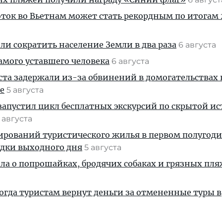
ток во Вьетнам может стать рекордным по итогам 
и сократить население Земли в два раза
6 августа
амого уставшего человека
6 августа
ста задержали из-за обвинений в домогательствах
е
5 августа
апустил цикл бесплатных экскурсий по скрытой и
 августа
ирований туристического жилья в первом полугод
здки выходного дня
5 августа
ала о попрошайках, бродячих собаках и грязных пля
когда туристам вернут деньги за отмененные туры в