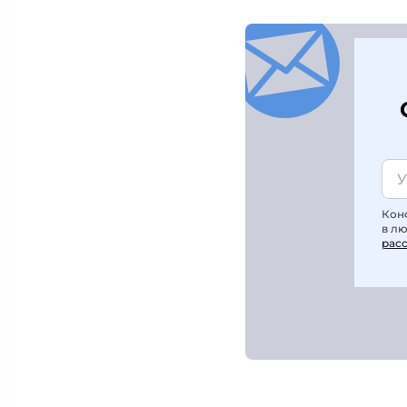
Кон
в л
рас