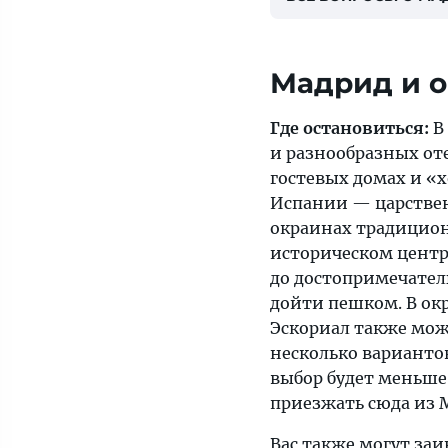
Мадрид и о
Где остановиться:
В
и разнообразных от
гостевых домах и «
Испании — царстве
окраинах традицион
историческом центр
до достопримечате
дойти пешком. В ок
Эскориал также мо
несколько варианто
выбор будет меньше
приезжать сюда из 
Вас также могут заи