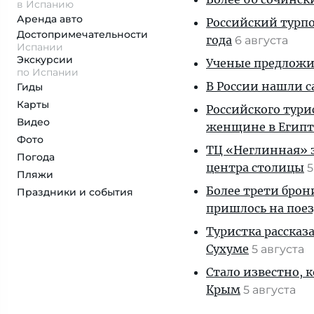
в Испанию
Аренда авто
Российский турпо
Достопримеча­тельности
года
6 августа
Испании
Экскурсии
Ученые предложил
по Испании
В России нашли с
Гиды
Карты
Российского тури
Видео
женщине в Египт
Фото
ТЦ «Неглинная» з
Погода
центра столицы
5
Пляжи
Более трети брон
Праздники и события
пришлось на пое
Туристка рассказ
Сухуме
5 августа
Стало известно, 
Крым
5 августа