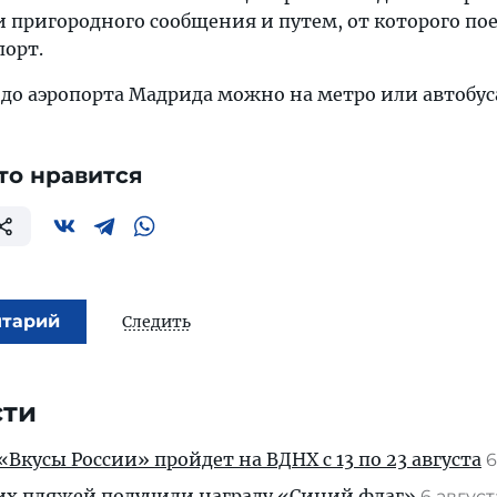
пригородного сообщения и путем, от которого пое
порт.
 до аэропорта Мадрида можно на метро или автобус
то нравится
нтарий
Следить
сти
Вкусы России» пройдет на ВДНХ с 13 по 23 августа
6
их пляжей получили награду «Синий флаг»
6 авгус