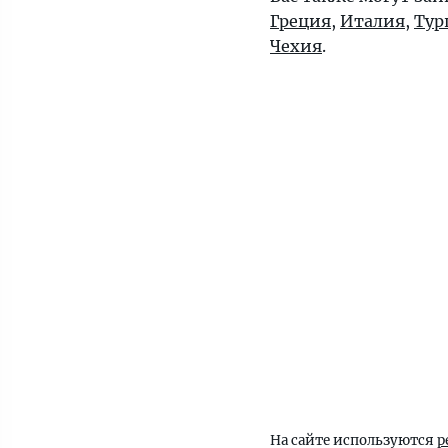
Греция
,
Италия
,
Тур
Чехия
.
На сайте используются
р