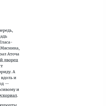
ередь,
щадь
Пласа-
 Мясника,
кзал Аточа
й дворец
ит
риду. А
 вдоль и
род —
асивому и
Эскориал
.
 курорты