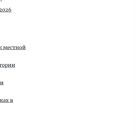
2026
 к местной
стории
ии
жах в