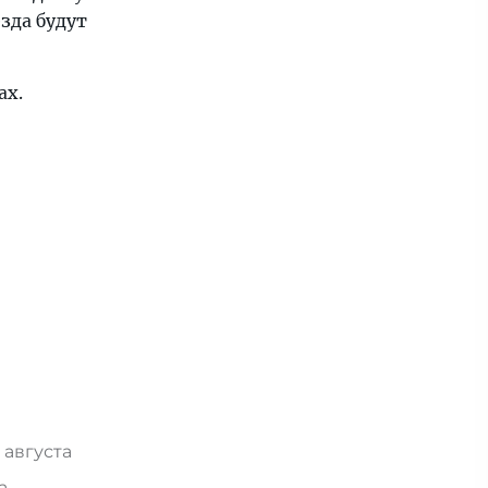
зда будут
ах.
 августа
та