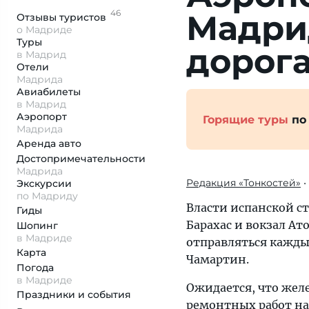
46
Мадри
Отзывы
туристов
о Мадриде
Туры
дорог
в Мадрид
Отели
Мадрида
Авиабилеты
в Мадрид
Аэропорт
Горящие туры
по
Мадрида
Аренда авто
Достопримеча­тельности
Мадрида
Редакция «Тонкостей»
•
Экскурсии
по Мадриду
Власти испанской ст
Гиды
Барахас и вокзал Ат
Шопинг
в Мадриде
отправляться каждые
Карта
Чамартин.
Погода
в Мадриде
Ожидается, что жел
Праздники и события
ремонтных работ на