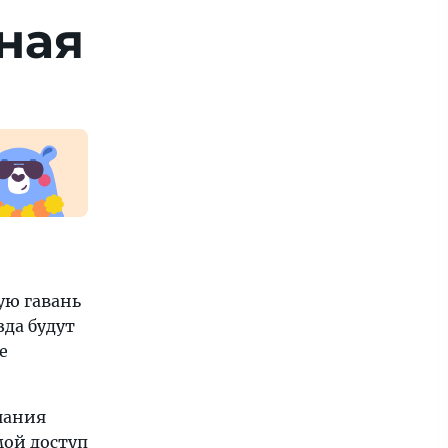
ная
ую гавань
зда будут
е
чания
мой доступ