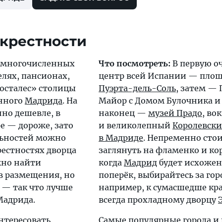
крестности
 многочисленных
Что посмотреть:
В первую оч
елях, пансионах,
центр всей Испании — пло
хосталес» столицы
Пуэрта-дель-Соль
, затем — 
нного
Мадрида
. На
Майор с Домом Булочника и
но дешевле, в
наконец —
музей Прадо
, во
е — дороже, зато
и великолепный
Королевски
льностей можно
в Мадриде
. Непременно сто
рестностях дворца
заглянуть на фламенко и кор
жно найти
когда
Мадрид
будет исхожен
в размещения, но
поперёк, выбирайтесь за го
 — так что лучше
например, к сумасшедше кр
Мадрида.
всегда прохладному дворцу
нтересовать
Самые популярные города и