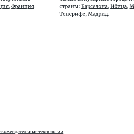
ция
,
Франция
,
страны:
Барселона
,
Ибица
,
М
Тенерифе
,
Мадрид
.
екомендательные технологии
.