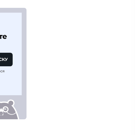
те
СКУ
ься