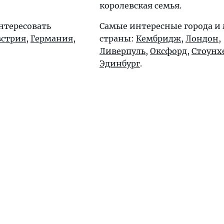
королевская семья.
нтересовать
Самые интересные города и 
встрия
,
Германия
,
страны:
Кембридж
,
Лондон
,
Ливерпуль
,
Оксфорд
,
Стоунх
Эдинбург
.