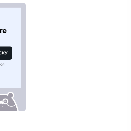
те
СКУ
ься