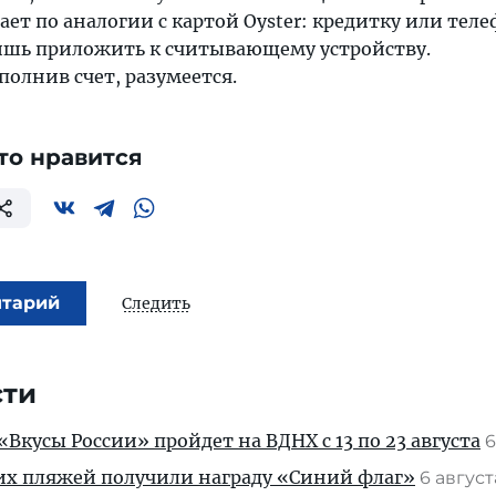
ает по аналогии с картой Oyster: кредитку или тел
ишь приложить к считывающему устройству.
олнив счет, разумеется.
то нравится
нтарий
Следить
сти
Вкусы России» пройдет на ВДНХ с 13 по 23 августа
6
их пляжей получили награду «Синий флаг»
6 авгус