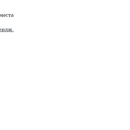
места
ендж
,