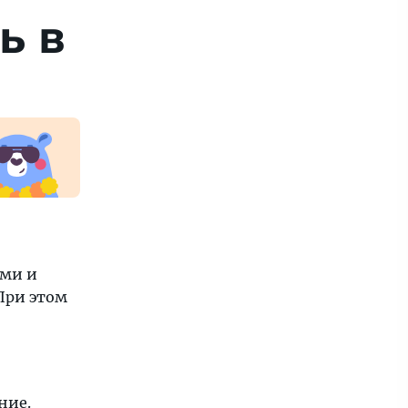
ь в
ами и
При этом
ние.