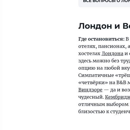
ВСЕ ВОПРОСЫ О ЛО
Лондон и В
Где остановиться:
В
отелях, пансионах, 
хостелах
Лондона
и 
здесь можно без тру
опцию на любой вку
Симпатичные «трё
«четвёрки» на B&B 
Виндзоре
— да и воз
чудесный.
Кембрид
отличным выбором 
близостью к студенч