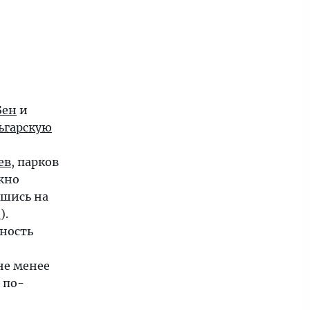
Бен
и
ьгарскую
ев
, парков
ожно
вшись на
e
).
ность
е менее
 по-