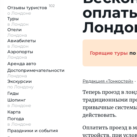
102
оплаты
Отзывы
туристов
о Лондоне
Туры
Лондо
в Лондон
Отели
Лондона
Авиабилеты
в Лондон
Аэропорты
Горящие туры
по
Лондона
Аренда авто
Достопримеча­тельности
Лондона
Редакция «Тонкостей»
•
Экскурсии
по Лондону
Теперь проезд в ло
Гиды
традиционными прое
Шопинг
в Лондоне
привычные системы
Карта
действовать.
Погода
в Лондоне
Оплатить проезд в 
Праздники и события
устройств, при усло