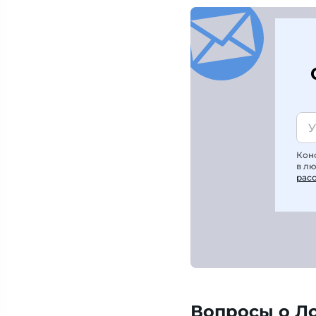
Кон
в л
рас
Вопросы о Л