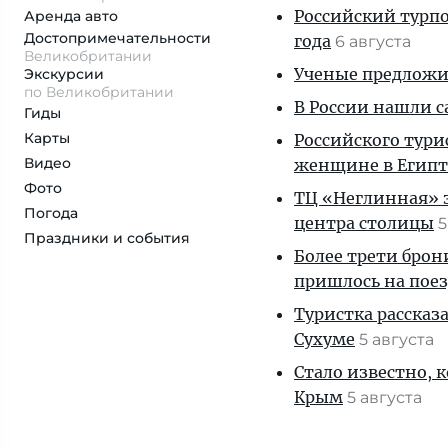
Российский турпо
Аренда авто
Достопримеча­тельности
года
6 августа
Великобритании
Ученые предложил
Экскурсии
по Великобритании
В России нашли с
Гиды
Карты
Российского тури
Видео
женщине в Египт
Фото
ТЦ «Неглинная» з
Погода
центра столицы
5
Праздники и события
Более трети брон
пришлось на пое
Туристка рассказ
Сухуме
5 августа
Стало известно, 
Крым
5 августа