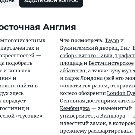
НДОНЕ
ЗАДАТЬ СВОЙ ВОПРОС
осточная Англия
 многочисленных
Что посмотреть:
Тауэр
и
апартаментах и
Букингемский дворец
,
Биг-
окрестностей —
собор Святого Павла
,
Трафал
да подобрать
площадь
и
Вестминстерское
с и кошелёк.
аббатство
, а также кучу
музе
шки» и
и садов Лондона (всё это м
можно найти в
«охватить» разом, отправи
дух здесь
колесо обозрения
London Ey
ж
порадует
Основная достопримечатель
гостиниц и
Кембриджа
— знаменитый
еской «тусовке».
университет, а
Виндзора
— н
известный замок, в котором
прежнему расквартирована