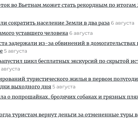
ток во Вьетнам может стать рекордным по итогам 
и сократить население Земли в два раза
6 августа
амого уставшего человека
6 августа
ста задержали из-за обвинений в домогательствах
е
5 августа
апустил цикл бесплатных экскурсий по скрытой и
 августа
ирований туристического жилья в первом полугод
здки выходного дня
5 августа
ала о попрошайках, бродячих собаках и грязных пля
когда туристам вернут деньги за отмененные туры в