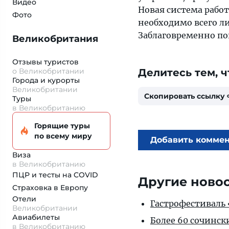
Видео
Новая система работ
Фото
необходимо всего л
Заблаговременно поп
Великобритания
Отзывы туристов
о Великобритании
Делитесь тем, ч
Города и курорты
Великобритании
Скопировать ссылку
Туры
в Великобританию
Горящие туры
по всему миру
Добавить комме
Виза
в Великобританию
ПЦР и тесты на COVID
Другие ново
Страховка
в Европу
Отели
Гастрофестиваль «
Великобритании
Авиабилеты
Более 60 сочинск
в Великобританию