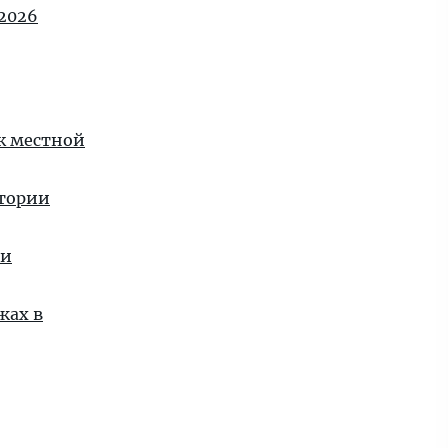
2026
 к местной
стории
ии
жах в