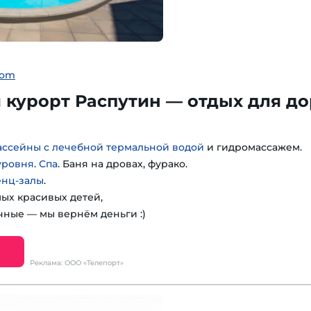
com
курорт Распутин — отдых для до
ассейны с лечебной термальной водой
и гидромассажем.
уровня
.
Спа
. Баня на дровах, фурако.
енц-залы
.
мых красивых детей,
чные — мы вернём деньги :)
Реклама: ООО «Телепорт»