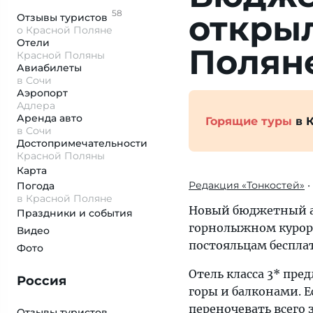
58
открыл
Отзывы
туристов
о Красной Поляне
Отели
Полян
Красной Поляны
Авиабилеты
в Сочи
Аэропорт
Адлера
Аренда авто
Горящие туры
в 
в Сочи
Достопримеча­тельности
Красной Поляны
Карта
Редакция «Тонкостей»
•
Погода
в Красной Поляне
Новый бюджетный ап
Праздники и события
горнолыжном курорте
Видео
постояльцам беспла
Фото
Отель класса 3* пре
Россия
горы и балконами. 
переночевать всего 
Отзывы туристов