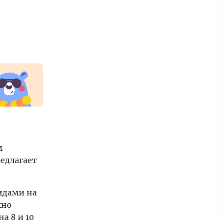
м
редлагает
видами на
жно
а 8 и 10