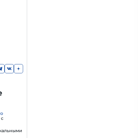
е
го
с
икальными