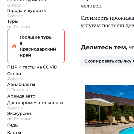
о России
человек.
Города и курорты
России
Стоимость проживани
Туры
услугам постояльцев
по России
Горящие туры
в
Делитесь тем, ч
Краснодарский
край
Скопировать ссылку
ПЦР и тесты на COVID
Отели
России
Авиабилеты
в Россию
Аренда авто
Достопримеча­тельности
России
Экскурсии
по России
Гиды
Карты