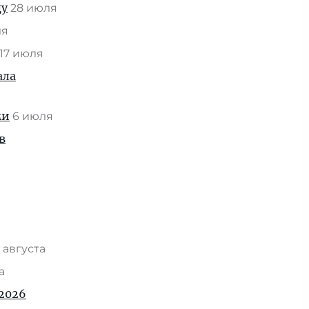
ду
28 июля
ля
17 июля
ала
ми
6 июля
в
 августа
та
2026