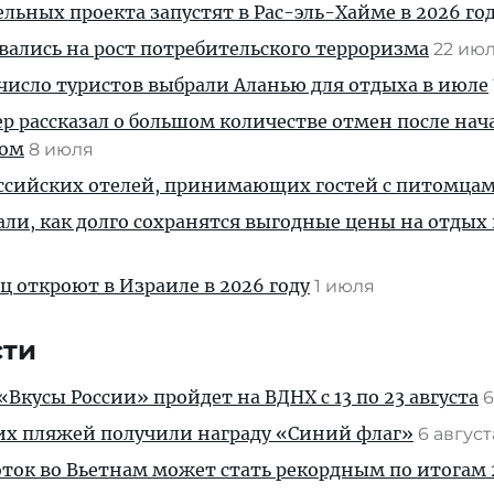
льных проекта запустят в Рас-эль-Хайме в 2026 го
ались на рост потребительского терроризма
22 ию
число туристов выбрали Аланью для отдыха в июле
р рассказал о большом количестве отмен после нач
вом
8 июля
оссийских отелей, принимающих гостей с питомца
али, как долго сохранятся выгодные цены на отдых 
ц откроют в Израиле в 2026 году
1 июля
сти
Вкусы России» пройдет на ВДНХ с 13 по 23 августа
6
их пляжей получили награду «Синий флаг»
6 авгус
ток во Вьетнам может стать рекордным по итогам 