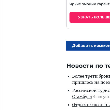
Яркие эмоции гарант
УЗНАТЬ БОЛЬШ
Добавить комме
Новости по т
Более трети брон
пришлось на пое
Российской турис
Стамбула
4 авгус
Отдых в бархатны