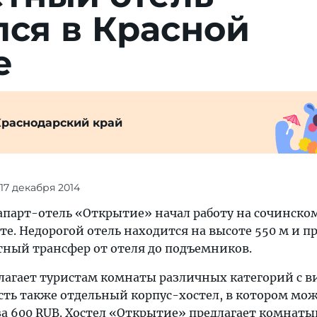
ся в Красной
е
Краснодарский край
 17 декабря 2014
арт-отель «Открытие» начал работу на сочинcко
. Недорогой отель находится на высоте 550 м и п
тный трансфер от отеля до подъемников.
длагает туристам комнаты различных катeгорий с 
Есть также отдельный корпус-хoстел, в котором мо
за 600 RUB. Хостел «Oткрытие» предлагает комнатын