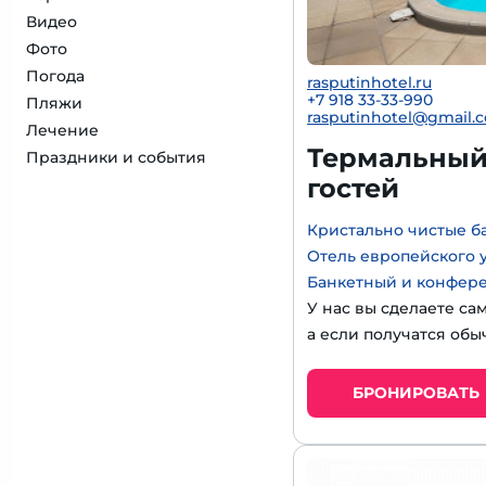
Видео
Фото
Погода
rasputinhotel.ru
+7 918 33-33-990
Пляжи
rasputinhotel@gmail.
Лечение
Термальный 
Праздники и события
гостей
Кристально чистые б
Отель европейского 
Банкетный и конфер
У нас вы сделаете са
а если получатся обы
БРОНИРОВАТЬ