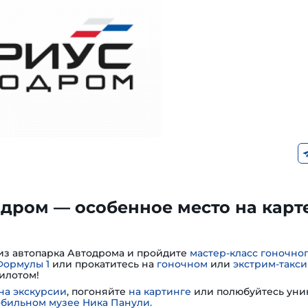
дром — особенное место на карт
из автопарка Автодрома и пройдите
мастер-класс гоночно
Формулы 1
или прокатитесь на
гоночном
или
экстрим-такси
илотом!
на экскурсии
, погоняйте
на картинге
или полюбуйтесь ун
обильном музее Ника Панули.