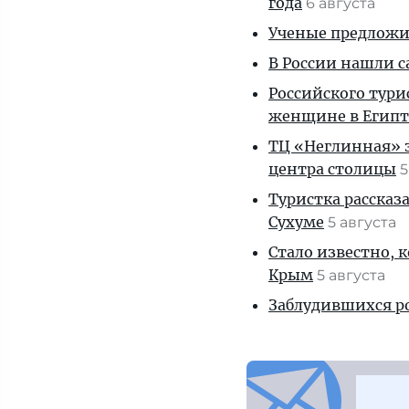
года
6 августа
Ученые предложил
В России нашли с
Российского тури
женщине в Египт
ТЦ «Неглинная» з
центра столицы
5
Туристка рассказ
Сухуме
5 августа
Стало известно, 
Крым
5 августа
Заблудившихся ро