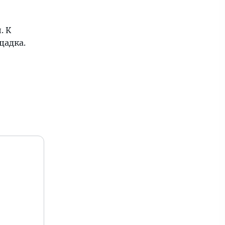
. К
щадка.