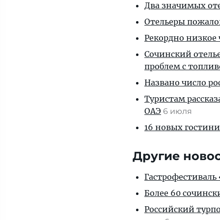
Два значимых оте
Отельеры пожалов
Рекордно низкое 
Сочинский отелье
проблем с топли
Названо число р
Туристам рассказ
ОАЭ
6 июля
16 новых гостини
Другие ново
Гастрофестиваль «
Более 60 сочинск
Российский турпо