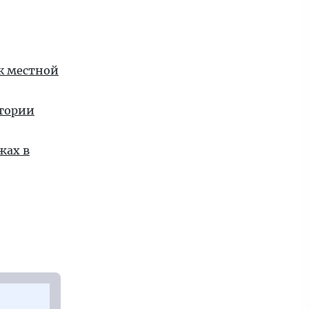
 к местной
стории
жах в