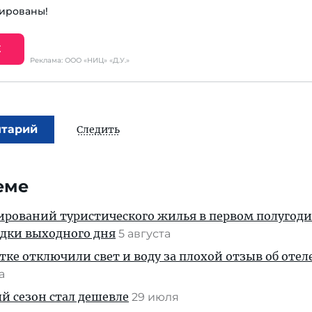
ированы!
Е
Реклама: ООО «НИЦ» «Д.У.»
нтарий
Следить
еме
ирований туристического жилья в первом полугод
здки выходного дня
5 августа
тке отключили свет и воду за плохой отзыв об отел
та
й сезон стал дешевле
29 июля