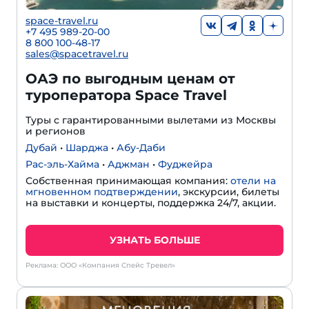
space-travel.ru
+7 495 989-20-00
8 800 100-48-17
sales@spacetravel.ru
ОАЭ по выгодным ценам от
туроператора Space Travel
Туры с гарантированными вылетами из Москвы
и регионов
Дубай
•
Шарджа
•
Абу-Даби
Рас-эль-Хайма
•
Аджман
•
Фуджейра
Собственная принимающая компания:
отели на
мгновенном подтверждении
, экскурсии, билеты
на выставки и концерты, поддержка 24/7, акции.
УЗНАТЬ БОЛЬШЕ
Реклама: ООО «Компания Спейс Тревел»