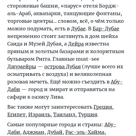
сторожевые башни, «парус» отеля Бордж-
аль-Араб, аквапарки, танцующие фонтаны,
торговые центры... словом, всё, о чём только
можно подумать, есть в
Дубае
. В
Бар-Дубае
непременно стоит заглянуть в дом шейха
Саида и Музей Дубая, а
Дейра
известна
пряным и золотым базарами и колоритным
бульваром Ригга. Главные must-see
Джумейры
—
острова Дубая
(лучше всего их
осматривать с воздуха) и великолепная
розовая мечеть. Ещё можно съездить в
Абу-
Даби
— город и эмират и отправиться на
сафари к оазису Лива.
Вас также могут заинтересовать
Греция
,
Египет
,
Израиль
,
Таиланд
,
Турция
.
Самые популярные города и страны:
Абу-
Даби
,
Аджман
,
Дубай
,
Рас-эль-Хайма
,