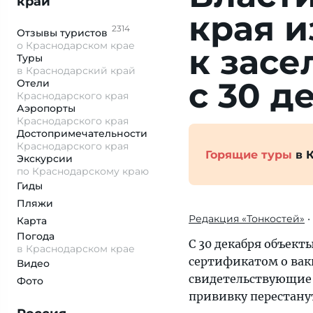
край
края и
2314
Отзывы
туристов
о Краснодарском крае
к засе
Туры
в Краснодарский край
с 30 д
Отели
Краснодарского края
Аэропорты
Краснодарского края
Достопримеча­тельности
Краснодарского края
Горящие туры
в 
Экскурсии
по Краснодарскому краю
Гиды
Пляжи
Редакция «Тонкостей»
•
Карта
Погода
С 30 декабря объект
в Краснодарском крае
сертификатом о вак
Видео
свидетельствующие 
Фото
прививку перестану