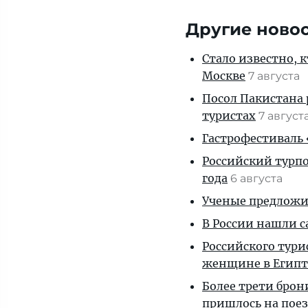
Другие ново
Стало известно, 
Москве
7 августа
Посол Пакистана 
туристах
7 август
Гастрофестиваль «
Российский турпо
года
6 августа
Ученые предложил
В России нашли с
Российского тури
женщине в Египт
Более трети брон
пришлось на пое