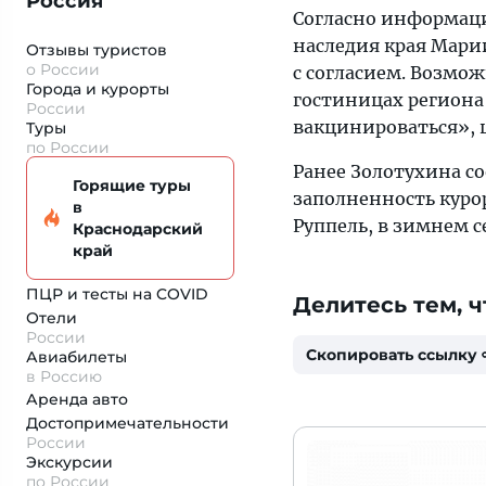
Россия
Согласно информаци
наследия края Мари
Отзывы туристов
о России
с согласием. Возмо
Города и курорты
гостиницах региона 
России
вакцинироваться»,
Туры
по России
Ранее Золотухина с
Горящие туры
заполненность куро
в
Руппель, в зимнем 
Краснодарский
край
ПЦР и тесты на COVID
Делитесь тем, ч
Отели
России
Скопировать ссылку
Авиабилеты
в Россию
Аренда авто
Достопримеча­тельности
России
Экскурсии
по России