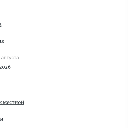
в
их
 августа
2026
 к местной
ии