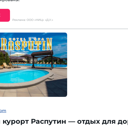
Е
Реклама: ООО «НИЦ» «Д.У.»
com
курорт Распутин — отдых для до