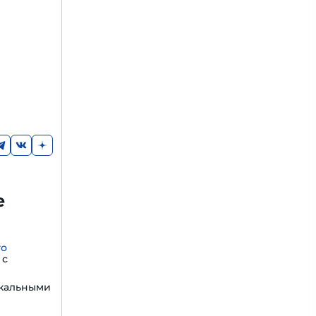
е
го
с
икальными