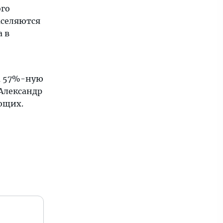
ого
аселяются
а в
на 57%-ную
Александр
ющих.