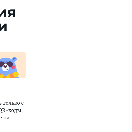
ия
и
 только с
QR-коды,
е на