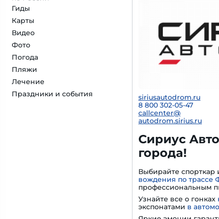
Гиды
Карты
Видео
Фото
Погода
Пляжи
Лечение
Праздники и события
siriusautodrom.ru
8 800 302-05-47
callcenter@
autodrom.sirius.ru
Сириус Авто
города!
Выбирайте спорткар 
вождения по трассе 
профессиональным п
Узнайте все о гонках
экспонатами
в автом
Яркие эмоции гарант