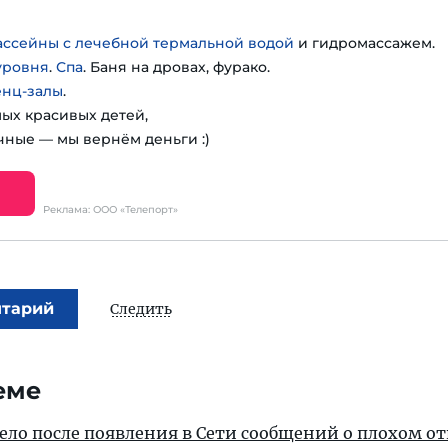
ассейны с лечебной термальной водой
и гидромассажем.
уровня
.
Спа
. Баня на дровах, фурако.
енц-залы
.
мых красивых детей,
чные — мы вернём деньги :)
Реклама: ООО «Телепорт»
нтарий
Следить
еме
дело после появления в Сети сообщений о плохом 