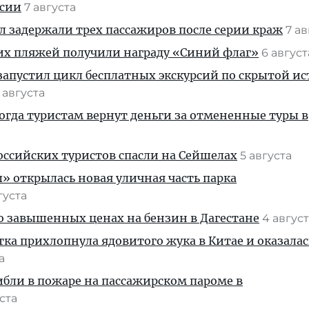
ссии
7 августа
ул задержали трех пассажиров после серии краж
7 а
их пляжей получили награду «Синий флаг»
6 авгус
апустил цикл бесплатных экскурсий по скрытой и
 августа
когда туристам вернут деньги за отмененные туры в
ссийских туристов спасли на Сейшелах
5 августа
» открылась новая уличная часть парка
густа
 о завышенных ценах на бензин в Дагестане
4 авгус
тка прихлопнула ядовитого жука в Китае и оказалас
та
ибли в пожаре на пассажирском пароме в
уста