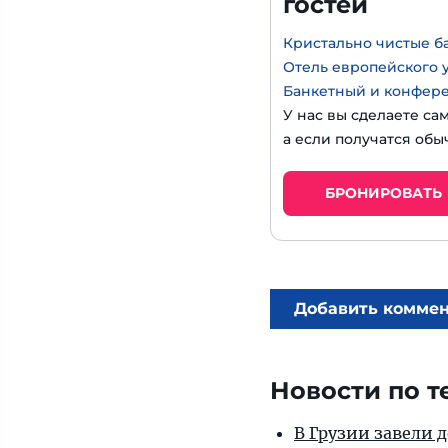
гостей
Кристально чистые б
Отель европейского 
Банкетный и конфер
У нас вы сделаете са
а если получатся обы
БРОНИРОВАТЬ
Добавить комме
Новости по т
В Грузии завели 