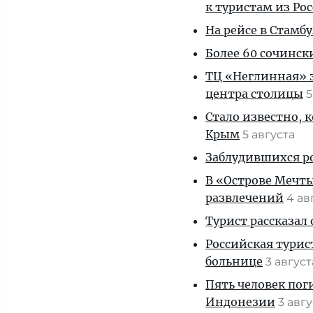
к туристам из Ро
На рейсе в Стамб
Более 60 сочинск
ТЦ «Неглинная» з
центра столицы
5
Стало известно, 
Крым
5 августа
Заблудившихся ро
В «Острове Мечты
развлечений
4 ав
Турист рассказал
Российская турис
больнице
3 авгус
Пять человек пог
Индонезии
3 авг