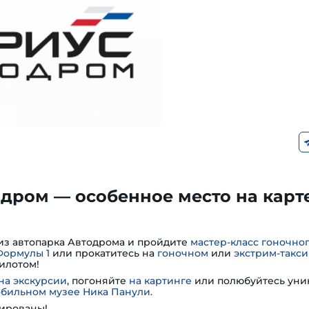
дром — особенное место на карт
из автопарка Автодрома и пройдите
мастер-класс гоночно
Формулы 1
или прокатитесь на
гоночном
или
экстрим-такси
илотом!
на экскурсии
, погоняйте
на картинге
или полюбуйтесь ун
обильном музее Ника Панули.
ированы!