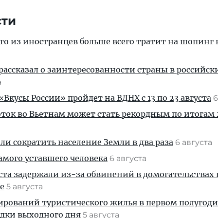
сти
кто из иностранцев больше всего тратит на шопинг 
рассказал о заинтересованности страны в российск
а
Вкусы России» пройдет на ВДНХ с 13 по 23 августа
6
ток во Вьетнам может стать рекордным по итогам 
и сократить население Земли в два раза
6 августа
амого уставшего человека
6 августа
ста задержали из-за обвинений в домогательствах
е
5 августа
ирований туристического жилья в первом полугод
здки выходного дня
5 августа