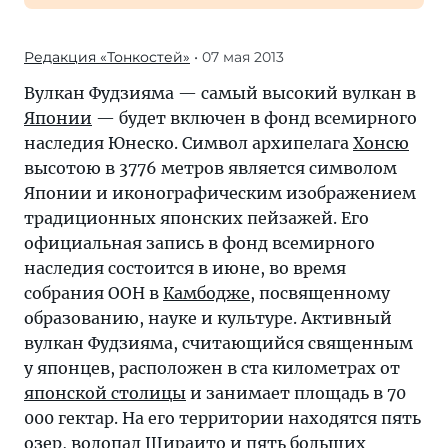
Редакция «Тонкостей»
• 07 мая 2013
Вулкан Фудзияма — самый высокий вулкан в
Японии
— будет включен в фонд всемирного
наследия Юнеско. Символ архипелага
Хонсю
высотою в 3776 метров является символом
Японии и иконографическим изображением
традиционных японских пейзажей. Его
официальная запись в фонд всемирного
наследия состоится в июне, во время
собрания ООН в
Камбодже
, посвященному
образованию, науке и культуре. Активный
вулкан Фудзияма, считающийся священным
у японцев, расположен в ста километрах от
японской столицы
и занимает площадь в 70
000 гектар. На его территории находятся пять
озер, водопад Шираито и пять больших