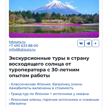
tstours.ru
+7 495 633-88-00
info@tstours.ru
Экскурсионные туры в страну
восходящего солнца от
туроператора с 30-летним
опытом работы
•
Классическая Япония. Багрянец осени.
Авиабилеты включены в стоимость
•
Гранд-тур по Японии + источники у океана
•
Японские клены, горячие источники и снежные
обезьяны