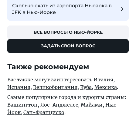
Сколько ехать из аэропорта Ньюарка в
JFK в Нью-Йорке
ВСЕ ВОПРОСЫ О НЬЮ-ЙОРКЕ
ЗАДАТЬ СВОЙ ВОПРОС
Также рекомендуем
Вас также могут заинтересовать
Италия
,
Испания
,
Великобритания
,
Куба
,
Мексика
.
Самые популярные города и курорты страны:
Вашингтон
,
Лос-Анджелес
,
Майами
,
Нью-
Йорк
,
Сан-Франциско
.