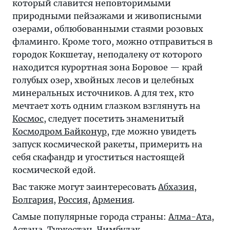
который славится неповторимыми
природными пейзажами и живописными
озерами, облюбованными стаями розовых
фламинго. Кроме того, можно отправиться в
городок Кокшетау, неподалеку от которого
находится курортная зона Боровое — край
голубых озер, хвойных лесов и целебных
минеральных источников. А для тех, кто
мечтает хоть одним глазком взглянуть на
Космос
, следует посетить знаменитый
Космодром Байконур
, где можно увидеть
запуск космической ракеты, примерить на
себя скафандр и угоститься настоящей
космической едой.
Вас также могут заинтересовать
Абхазия
,
Болгария
,
Россия
,
Армения
.
Самые популярные города страны:
Алма-Ата
,
Астана
,
Туркестан
,
Чимбулак
.